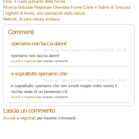
Etna: il cuore pulsante della Sicilia
Riserva Naturale Regionale Orientata Fiume Ciane e Saline di Siracusa
I laghetti di Avola, uno spettacolo della natura
Nebrodi, la vera natura siciliana
Commenti
speriamo non faccia danni!
Inviato da
Tina Calavà
il
Dom, 03/18/2012 - 17:29
speriamo non faccia danni!
accedi
o
registrati
per inserire commenti.
e soprattutto speriamo che
Inviato da
Salvo Cicero
il
Sab, 03/24/2012 - 18:42
e soprattutto speriamo che non svuoti troppo sotto sennò il
rischio reale di un terremoto c'è
accedi
o
registrati
per inserire commenti.
Lascia un commento
Accedi
o
registrati
per inserire commenti.