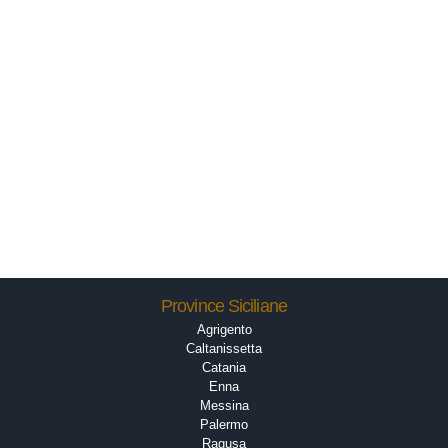
Province Siciliane
Agrigento
Caltanissetta
Catania
Enna
Messina
Palermo
Ragusa