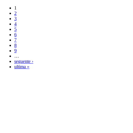
1
2
3
4
5
6
7
8
9
…
seguente ›
ultima »