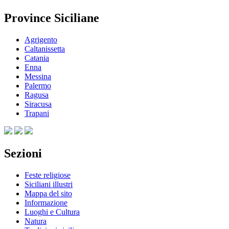
Province Siciliane
Agrigento
Caltanissetta
Catania
Enna
Messina
Palermo
Ragusa
Siracusa
Trapani
Sezioni
Feste religiose
Siciliani illustri
Mappa del sito
Informazione
Luoghi e Cultura
Natura