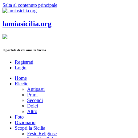
Salta al contenuto principale
lamiasicilia.org
Il portale di chi ama la Sicilia
Registrati
Login
Home
Ricette
Antipasti
Primi
Secondi
Dolci
Altro
Foto
Dizionario
Scopri la Sicilia
Feste Religiose