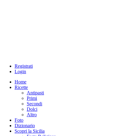
Registrati
Login
Home
Ricette
Antipasti
Primi
Secondi
Dolci
Altro
Foto
Dizionario
Scopri la Sicilia