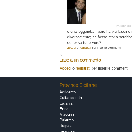
Inviato d
è una leggenda... però ha più fascino 
diversamente; se fosse storia sarebbe 
se fosse tutto vero?
accedi
o
registrati
per inserire commenti.
Lascia un commento
Accedi
o
registrati
per inserire commenti.
Province Siciliane
Agrigento
Caltanissetta
Catania
Enna
Messina
Palermo
Ragusa
Siracusa