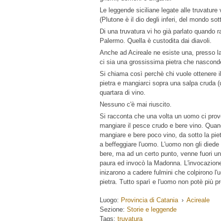
Le leggende siciliane legate alle truvatur
(Plutone è il dio degli inferi, del mondo sot
Di una truvatura vi ho già parlato quando 
Palermo. Quella è custodita dai diavoli.
Anche ad Acireale ne esiste una, presso la
ci sia una grossissima pietra che nasconde
Si chiama così perchè chi vuole ottenere il
pietra e mangiarci sopra una salpa cruda (u
quartara di vino.
Nessuno c'è mai riuscito.
Si racconta che una volta un uomo ci provò,
mangiare il pesce crudo e bere vino. Quan
mangiare e bere poco vino, da sotto la pietr
a beffeggiare l'uomo. L'uomo non gli died
bere, ma ad un certo punto, venne fuori u
paura ed invocò la Madonna. L'invocazione 
inizarono a cadere fulmini che colpirono l'
pietra. Tutto sparì e l'uomo non potè più pr
Luogo:
Provincia di Catania
›
Acireale
Sezione:
Storie e leggende
Tags:
truvatura