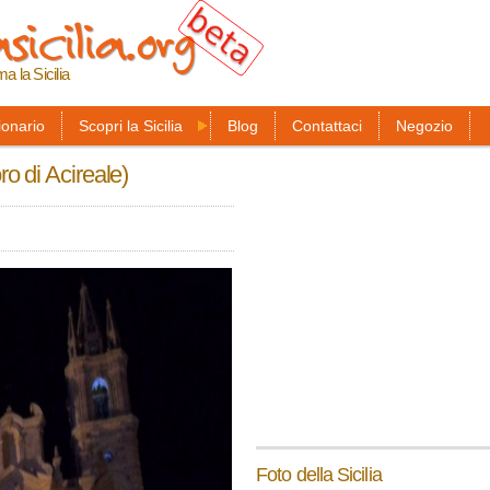
sicilia.org
Salta al
contenuto
principale
ma la Sicilia
ionario
Scopri la Sicilia
Blog
Contattaci
Negozio
oro di Acireale)
Foto della Sicilia