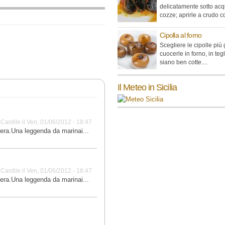
delicatamente sotto acq
cozze; aprirle a crudo co
Cipolla al forno
Scegliere le cipolle più
cuocerle in forno, in teg
siano ben cotte....
Il Meteo in Sicilia
 Cardile
il
Ven, 01/06/2012 - 18:47
vera.Una leggenda da marinai...
 Cardile
il
Ven, 01/06/2012 - 18:47
vera.Una leggenda da marinai...