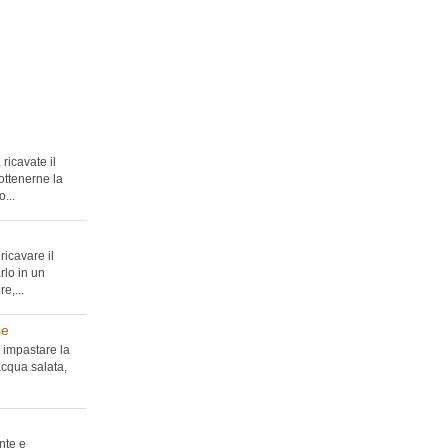
ricavate il
ottenerne la
...
ricavare il
rlo in un
e,...
se
 impastare la
acqua salata,
nte e