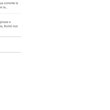
ua corrente le
n la...
 grosse e
lia, finché non