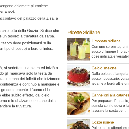
e vengono chiamate plutoniche
terraneo).
raccontavo del palazzo della Zisa, a
 chiesetta della Grazia. Si dice che
Ricette Siciliane
 un tesoro: a truvatura da sarpa.
Limonata siciliana
 tesoro deve posizionarsi sulla
Con uno spremi agrumi, 
n tipo di pesce) e bere un'intera
succo di limone fino ad 
dose indicata e versatelo
 si sedette sulla pietra ed iniziò a
Gelo di melone
do gli mancava solo la testa da
Dalla polpa dellanguria 
a uscirono dei folletti che iniziarono
succo necessario, versa
tegame a bordi alti e unir
e confidenza e continuò a mangiare e
n grosso serpente. L'uomo ebbe
Cannelloni alla catane
ebbe subito effetto, dal cielo
uomo e lo sbalzarono lontano dalla
Per preparare l'impasto,
semola con le uova e l'
endere la truvatura.
lavorare la pasta per...
Cozze ripiene
Pulire molto attenetame