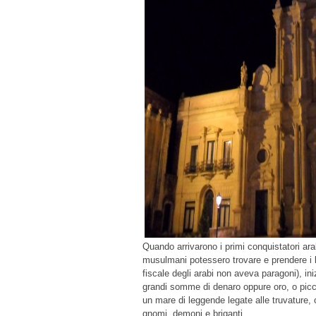
Quando arrivarono i primi conquistatori arabi
musulmani potessero trovare e prendere i l
fiscale degli arabi non aveva paragoni), in
grandi somme di denaro oppure oro, o picco
un mare di leggende legate alle truvature, ci
gnomi, demoni e briganti.