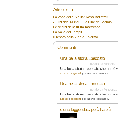
Articoli simili
La voce della Sicilia: Rosa Balistreri
A Fini ddo' Munnu - La Fine del Mondo
Le origini della frutta martorana
La Valle dei Templi
Il tesoro della Zisa a Palermo
Commenti
Una bella storia...peccato
Inviato da
Vincenzo
Una bella storia...peccato che non è 
accedi
o
registrati
per inserire commenti.
Una bella storia...peccato
Inviato da
Vincenzo
Una bella storia...peccato che non è 
accedi
o
registrati
per inserire commenti.
è una leggenda... però ha più