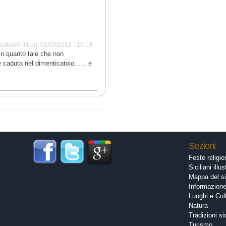
a
saba46
il
Lun, 01/09/2012 - 16:10
in quanto tale che non
caduta nel dimenticatoio...... e
Sezioni
Feste religi
Siciliani illus
Mappa del si
Informazion
Luoghi e Cul
Natura
Tradizioni si
Turismo