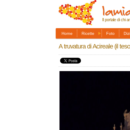
lamia
Il portale di chi a
Home
Ricette
Foto
Diz
A truvatura di Acireale (il tes