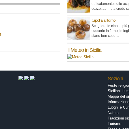
delicatamente sotto acq
cozze; aprirle a crudo co
Cipolla al forno
Scegliere le cipolle più
cuocerle in forno, in teg
)
siano ben cotte....
Il Meteo in Sicilia
Sezioni
Feste religi
Siciliani illus
Mappa del si
Informazion
Luoghi e Cul
Natura
Tradizioni si
Turismo