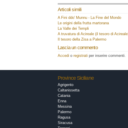
Articoli simili
A Fini ddo' Munnu - La Fine del Mondo
Le origini della frutta martorana
La Valle dei Templi
A truvatura di Acireale (il tesoro di Acireale
Il tesoro della Zisa a Palermo
Lascia un commento
Accedi
o
registrati
per inserire commenti.
Province Siciliane
Agrigento
Caltanissetta
Catania
Enna
Messina
Palermo
Ragusa
Siracusa