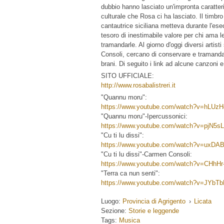
dubbio hanno lasciato un'impronta caratteri
culturale che Rosa ci ha lasciato. Il timbr
cantautrice siciliana metteva durante l'ese
tesoro di inestimabile valore per chi ama le
tramandarle. Al giorno d'oggi diversi artisti
Consoli, cercano di conservare e tramanda
brani. Di seguito i link ad alcune canzoni e 
SITO UFFICIALE:
http://www.rosabalistreri.it
"Quannu moru":
https://www.youtube.com/watch?v=hLUz
"Quannu moru"-Ipercussonici:
https://www.youtube.com/watch?v=pjN5s
"Cu ti lu dissi":
https://www.youtube.com/watch?v=uxDA
"Cu ti lu dissi"-Carmen Consoli:
https://www.youtube.com/watch?v=CHhH
"Terra ca nun senti":
https://www.youtube.com/watch?v=JYbT
Luogo:
Provincia di Agrigento
›
Licata
Sezione:
Storie e leggende
Tags:
Musica