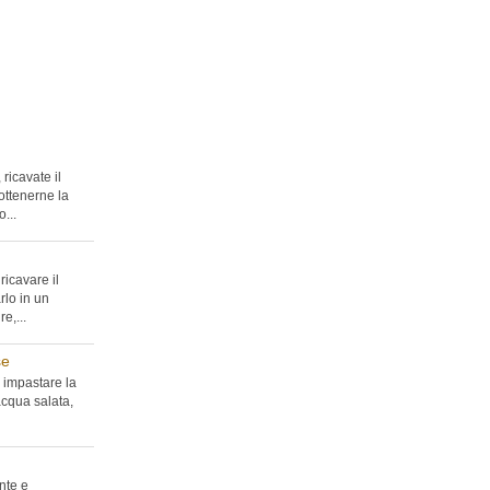
ricavate il
ottenerne la
...
ricavare il
rlo in un
e,...
se
 impastare la
acqua salata,
nte e