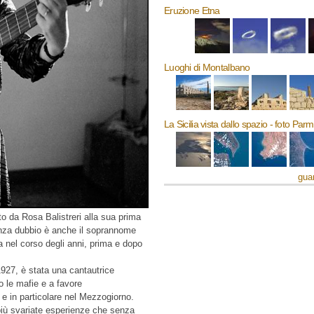
Eruzione Etna
Luoghi di Montalbano
La Sicilia vista dallo spazio - foto Par
guar
to da Rosa Balistreri alla sua prima
enza dubbio è anche il soprannome
a nel corso degli anni, prima e dopo
1927, è stata una cantautrice
ro le mafie e a favore
a e in particolare nel Mezzogiorno.
 più svariate esperienze che senza