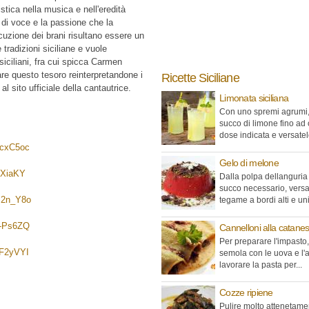
stica nella musica e nell'eredità
o di voce e la passione che la
cuzione dei brani risultano essere un
 tradizioni siciliane e vuole
 siciliani, fra cui spicca Carmen
re questo tesoro reinterpretandone i
Ricette Siciliane
al sito ufficiale della cantautrice.
Limonata siciliana
Con uno spremi agrumi, 
succo di limone fino ad 
dose indicata e versatelo
HcxC5oc
Gelo di melone
LXiaKY
Dalla polpa dellanguria 
succo necessario, versa
B2n_Y8o
tegame a bordi alti e unir
r-Ps6ZQ
Cannelloni alla catane
Per preparare l'impasto,
bF2yVYI
semola con le uova e l'
lavorare la pasta per...
Cozze ripiene
Pulire molto attenetame