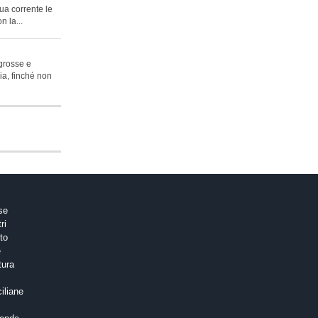
ua corrente le
n la...
 grosse e
lia, finché non
ose
tri
to
e
tura
ciliane