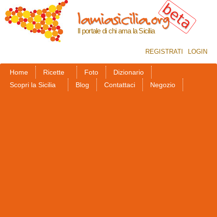
Salta al
lamiasicilia.org
contenuto
principale
Il portale di chi ama la Sicilia
REGISTRATI
LOGIN
Home
Ricette
Foto
Dizionario
Scopri la Sicilia
Blog
Contattaci
Negozio