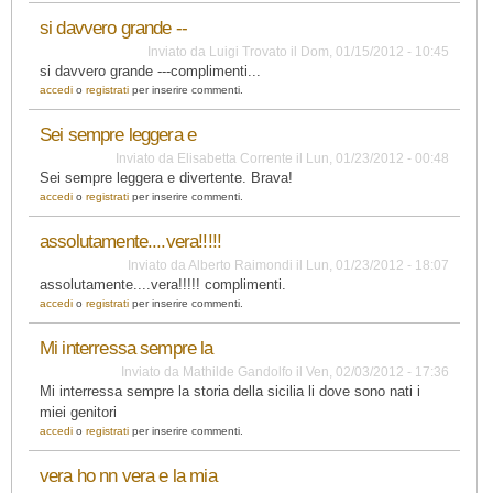
si davvero grande --
Inviato da
Luigi Trovato
il
Dom, 01/15/2012 - 10:45
si davvero grande ---complimenti...
accedi
o
registrati
per inserire commenti.
Sei sempre leggera e
Inviato da
Elisabetta Corrente
il
Lun, 01/23/2012 - 00:48
Sei sempre leggera e divertente. Brava!
accedi
o
registrati
per inserire commenti.
assolutamente....vera!!!!!
Inviato da
Alberto Raimondi
il
Lun, 01/23/2012 - 18:07
assolutamente....vera!!!!! complimenti.
accedi
o
registrati
per inserire commenti.
Mi interressa sempre la
Inviato da
Mathilde Gandolfo
il
Ven, 02/03/2012 - 17:36
Mi interressa sempre la storia della sicilia li dove sono nati i
miei genitori
accedi
o
registrati
per inserire commenti.
vera ho nn vera e la mia