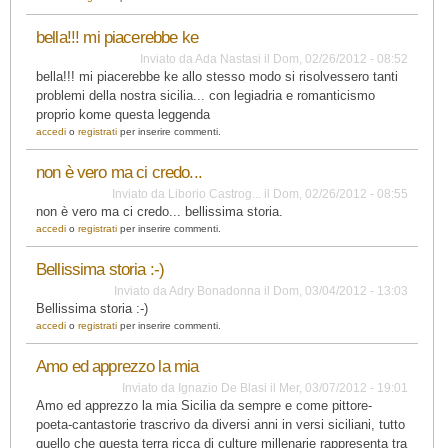
bella!!! mi piacerebbe ke
Inviato da
Ada Nastasi
il
Dom, 02/26/2012 - 08:52
bella!!! mi piacerebbe ke allo stesso modo si risolvessero tanti
problemi della nostra sicilia... con legiadria e romanticismo
proprio kome questa leggenda
accedi
o
registrati
per inserire commenti.
non è vero ma ci credo...
Inviato da
Liborio Castrog...
il
Dom, 02/26/2012 - 08:55
non è vero ma ci credo... bellissima storia.
accedi
o
registrati
per inserire commenti.
Bellissima storia :-)
Inviato da
Adry Bonadonna
il
Dom, 03/04/2012 - 13:03
Bellissima storia :-)
accedi
o
registrati
per inserire commenti.
Amo ed apprezzo la mia
Inviato da
Ignazio De Blasi
il
Mer, 03/07/2012 - 19:01
Amo ed apprezzo la mia Sicilia da sempre e come pittore-
poeta-cantastorie trascrivo da diversi anni in versi siciliani, tutto
quello che questa terra ricca di culture millenarie rappresenta tra