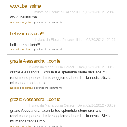
wow...bellissima
Inviato da
Carmelo Colleca
il
Lun, 02/20/2012 - 20:41
wow...bellissima
accedi
o
registrati
per inserire commenti.
bellissima storia!!!!
Inviato da
Electra Pintagro
il
Lun, 02/20/2012 - 21:26
bellissima storia!!!!
accedi
o
registrati
per inserire commenti.
grazie Alessandra....con le
Inviato da
Maria Luisa Geraci
il
Dom, 02/26/2012 - 08:39
grazie Alessandra....con le tue splendide storie siciliane mi
rendi meno penoso il mio soggiorno al nord.....la nostra Sicilia
mi manca tantissimo...
accedi
o
registrati
per inserire commenti.
grazie Alessandra....con le
Inviato da
Maria Luisa Geraci
il
Dom, 02/26/2012 - 08:39
grazie Alessandra....con le tue splendide storie siciliane mi
rendi meno penoso il mio soggiorno al nord.....la nostra Sicilia
mi manca tantissimo...
accedi
o
registrati
per inserire commenti.