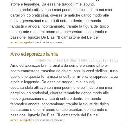
storie e leggende. Da essa ne traggo i miei spunti,
decantandola attraverso i miei poemi che poi illustro nei miei
cartelloni coloratissimi, diverse tematiche dando modo alle
nuove generazioni e a tutti di entrare dentro un mondo
fantastico ancora incontaminato, tramite la figura del tipico
cantastorie e che mi onoro di rappresentare con stimolo e
passione. Ignazio De Blasi "Il cantastorie del Belìce"
accedi
o
registrati
per inserire commenti.
Amo ed apprezzo la mia
Inviato da
Ignazio De Blasi
il
Mer, 03/07/2012 - 19:02
Amo ed apprezzo la mia Sicilia da sempre e come pittore-
poeta-cantastorie trascrivo da diversi anni in versi siciliani, tutto
quello che questa terra ricca di culture millenarie rappresenta tra
storie e leggende. Da essa ne traggo i miei spunti,
decantandola attraverso i miei poemi che poi illustro nei miei
cartelloni coloratissimi, diverse tematiche dando modo alle
nuove generazioni e a tutti di entrare dentro un mondo
fantastico ancora incontaminato, tramite la figura del tipico
cantastorie e che mi onoro di rappresentare con stimolo e
passione. Ignazio De Blasi "Il cantastorie del Belìce"
accedi
o
registrati
per inserire commenti.