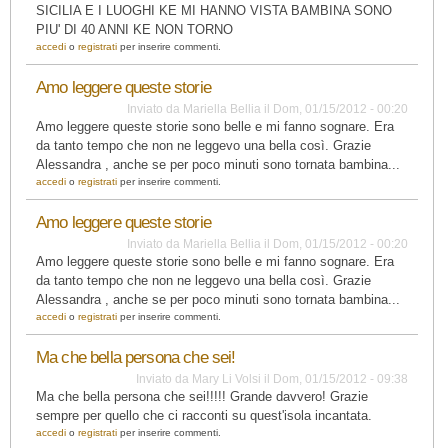
SICILIA E I LUOGHI KE MI HANNO VISTA BAMBINA SONO
PIU' DI 40 ANNI KE NON TORNO
accedi
o
registrati
per inserire commenti.
Amo leggere queste storie
Inviato da
Mariella Bellia
il
Dom, 01/15/2012 - 00:20
Amo leggere queste storie sono belle e mi fanno sognare. Era
da tanto tempo che non ne leggevo una bella così. Grazie
Alessandra , anche se per poco minuti sono tornata bambina...
accedi
o
registrati
per inserire commenti.
Amo leggere queste storie
Inviato da
Mariella Bellia
il
Dom, 01/15/2012 - 00:20
Amo leggere queste storie sono belle e mi fanno sognare. Era
da tanto tempo che non ne leggevo una bella così. Grazie
Alessandra , anche se per poco minuti sono tornata bambina...
accedi
o
registrati
per inserire commenti.
Ma che bella persona che sei!
Inviato da
Mary Li Volsi
il
Dom, 01/15/2012 - 09:38
Ma che bella persona che sei!!!!! Grande davvero! Grazie
sempre per quello che ci racconti su quest'isola incantata.
accedi
o
registrati
per inserire commenti.