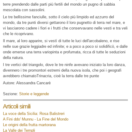
terre prendendo dalle parti più fertili del mondo un pugno di sabbia
mescolata con sassolini.
Le tre bellissime fanciulle, sotto il cielo più limpido ed azzurro del
mondo, da tre punti diversi gettarono il loro pugnetto di terra nel mare, e
vi lasciarono cadere i fiori e i frutti che conservavano nelle vesti e tra veli
che le ricoprivano.
Il mare, al loro apparire, si vestì di tutte le luci dell'arcobaleno, e rise
nelle sue grazie leggiadre ed infinite; e a poco a poco si solidificò, e dalle
onde emerse una terra variopinta e profumata, ricca di tutte le seduzioni
della natura.
I tre vertici del triangolo, dove le tre ninfe avevano iniziato la loro danza,
divennero i tre promontori estremi della nuova isola, che poi i geografi
avrebbero chiamatoTrinacria, cioè la terra dalle tre punte
Autore: Alessandra Cancarè
Sezione:
Storie e leggende
Articoli simili
La voce della Sicilia: Rosa Balistreri
A Fini ddo' Munnu - La Fine del Mondo
Le origini della frutta martorana
La Valle dei Templi