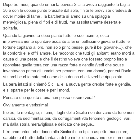
Dopo tre mesi, quando ormai la povera Sicilia aveva raggiunto la taglia
36 e con le doppie punte bruciate dal sole, finite le provviste credeva di
dover morire di fame , la barchetta si arenò su una spiaggia
meravigliosa, piena di fiori e di frutti, ma assolutamente deserta e
solitaria.
Quando la giovinetta ebbe pianto tutte le sue lacrime, ecco
improvvisamente spuntare accanto a lei un bellissimo giovane (tutte le
fortune capitano a loro, non solo principesse, pure il bel giovane...), che
la confortò e le offrì amore. Le raccontò che tutti gli abitanti erano morti a
causa di una peste, e che il destino voleva che fossero proprio loro a
ripopolare quella terra con una razza forte e gentile (vedi che scuse
inventavano prima gli uomini per provarci con una donna), per cui l'isola
si sarebbe chiamata col nome della donna che l'avrebbe ripopolata.
La terra infatti si chiamò Sicilia, e la nuova gente crebbe forte e gentile,
e si sparse per le coste e per i monti.
Pensate che questa storia non possa essere vera?
Ovviamente è verissima!
Inoltre, le montagne, i fiumi, i laghi della Sicilia non derivano da fenomeni
carsici, da sedimentazioni, da corrugamenti?da fenomeni geologici vari,
ma dalla storia meravigliosa e delicata che segue...
I tre promontori, che danno alla Sicilia il suo tipico aspetto triangolare,
sarebbero il frutto della fantasia di tre ninfe, che giravano per mari e per