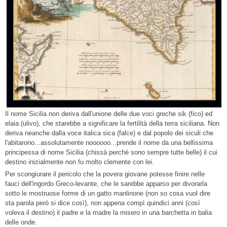
Il nome Sicilia non deriva dall'unione delle due voci greche sik (fico) ed
elaia (ulivo), che starebbe a significare la fertilità della terra siciliana. Non
deriva neanche dalla voce italica sica (falce) e dal popolo dei siculi che
l'abitarono...assolutamente noooooo...prende il nome da una bellissima
principessa di nome Sicilia (chissà perchè sono sempre tutte belle) il cui
destino inizialmente non fu molto clemente con lei.
Per scongiurare il pericolo che la povera giovane potesse finire nelle
fauci dell'ingordo Greco-levante, che le sarebbe apparso per divorarla
sotto le mostruose forme di un gatto manlinone (non so cosa vuol dire
sta parola però si dice così), non appena compì quindici anni (così
voleva il destino) il padre e la madre la misero in una barchetta in balia
delle onde.