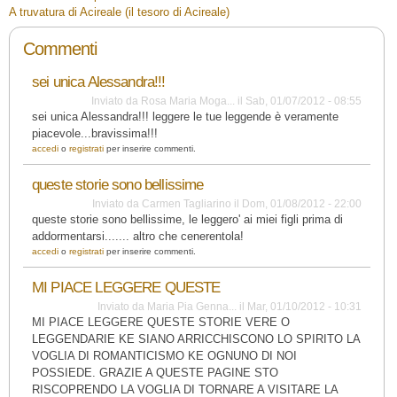
A truvatura di Acireale (il tesoro di Acireale)
Commenti
sei unica Alessandra!!!
Inviato da
Rosa Maria Moga...
il
Sab, 01/07/2012 - 08:55
sei unica Alessandra!!! leggere le tue leggende è veramente
piacevole...bravissima!!!
accedi
o
registrati
per inserire commenti.
queste storie sono bellissime
Inviato da
Carmen Tagliarino
il
Dom, 01/08/2012 - 22:00
queste storie sono bellissime, le leggero' ai miei figli prima di
addormentarsi....... altro che cenerentola!
accedi
o
registrati
per inserire commenti.
MI PIACE LEGGERE QUESTE
Inviato da
Maria Pia Genna...
il
Mar, 01/10/2012 - 10:31
MI PIACE LEGGERE QUESTE STORIE VERE O
LEGGENDARIE KE SIANO ARRICCHISCONO LO SPIRITO LA
VOGLIA DI ROMANTICISMO KE OGNUNO DI NOI
POSSIEDE. GRAZIE A QUESTE PAGINE STO
RISCOPRENDO LA VOGLIA DI TORNARE A VISITARE LA