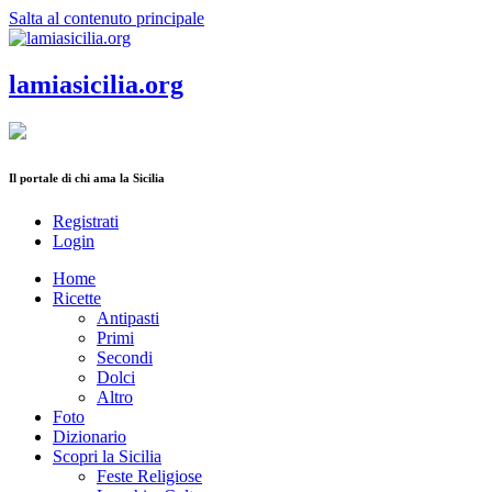
Salta al contenuto principale
lamiasicilia.org
Il portale di chi ama la Sicilia
Registrati
Login
Home
Ricette
Antipasti
Primi
Secondi
Dolci
Altro
Foto
Dizionario
Scopri la Sicilia
Feste Religiose