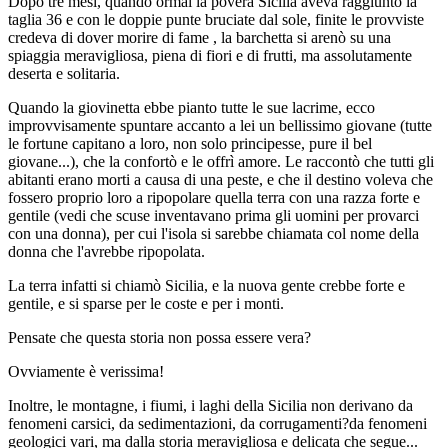
Dopo tre mesi, quando ormai la povera Sicilia aveva raggiunto la
taglia 36 e con le doppie punte bruciate dal sole, finite le provviste
credeva di dover morire di fame , la barchetta si arenò su una
spiaggia meravigliosa, piena di fiori e di frutti, ma assolutamente
deserta e solitaria.
Quando la giovinetta ebbe pianto tutte le sue lacrime, ecco
improvvisamente spuntare accanto a lei un bellissimo giovane (tutte
le fortune capitano a loro, non solo principesse, pure il bel
giovane...), che la confortò e le offrì amore. Le raccontò che tutti gli
abitanti erano morti a causa di una peste, e che il destino voleva che
fossero proprio loro a ripopolare quella terra con una razza forte e
gentile (vedi che scuse inventavano prima gli uomini per provarci
con una donna), per cui l'isola si sarebbe chiamata col nome della
donna che l'avrebbe ripopolata.
La terra infatti si chiamò Sicilia, e la nuova gente crebbe forte e
gentile, e si sparse per le coste e per i monti.
Pensate che questa storia non possa essere vera?
Ovviamente è verissima!
Inoltre, le montagne, i fiumi, i laghi della Sicilia non derivano da
fenomeni carsici, da sedimentazioni, da corrugamenti?da fenomeni
geologici vari, ma dalla storia meravigliosa e delicata che segue...