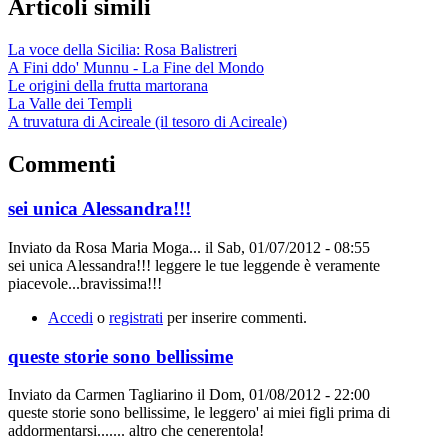
Articoli simili
La voce della Sicilia: Rosa Balistreri
A Fini ddo' Munnu - La Fine del Mondo
Le origini della frutta martorana
La Valle dei Templi
A truvatura di Acireale (il tesoro di Acireale)
Commenti
sei unica Alessandra!!!
Inviato da
Rosa Maria Moga...
il
Sab, 01/07/2012 - 08:55
sei unica Alessandra!!! leggere le tue leggende è veramente
piacevole...bravissima!!!
Accedi
o
registrati
per inserire commenti.
queste storie sono bellissime
Inviato da
Carmen Tagliarino
il
Dom, 01/08/2012 - 22:00
queste storie sono bellissime, le leggero' ai miei figli prima di
addormentarsi....... altro che cenerentola!