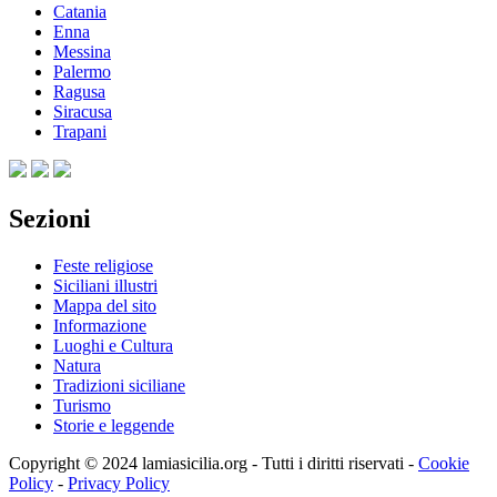
Catania
Enna
Messina
Palermo
Ragusa
Siracusa
Trapani
Sezioni
Feste religiose
Siciliani illustri
Mappa del sito
Informazione
Luoghi e Cultura
Natura
Tradizioni siciliane
Turismo
Storie e leggende
Copyright © 2024 lamiasicilia.org - Tutti i diritti riservati -
Cookie
Policy
-
Privacy Policy