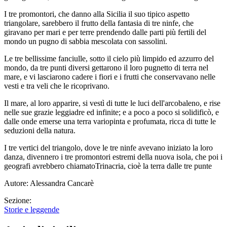
I tre promontori, che danno alla Sicilia il suo tipico aspetto
triangolare, sarebbero il frutto della fantasia di tre ninfe, che
giravano per mari e per terre prendendo dalle parti più fertili del
mondo un pugno di sabbia mescolata con sassolini.
Le tre bellissime fanciulle, sotto il cielo più limpido ed azzurro del
mondo, da tre punti diversi gettarono il loro pugnetto di terra nel
mare, e vi lasciarono cadere i fiori e i frutti che conservavano nelle
vesti e tra veli che le ricoprivano.
Il mare, al loro apparire, si vestì di tutte le luci dell'arcobaleno, e rise
nelle sue grazie leggiadre ed infinite; e a poco a poco si solidificò, e
dalle onde emerse una terra variopinta e profumata, ricca di tutte le
seduzioni della natura.
I tre vertici del triangolo, dove le tre ninfe avevano iniziato la loro
danza, divennero i tre promontori estremi della nuova isola, che poi i
geografi avrebbero chiamatoTrinacria, cioè la terra dalle tre punte
Autore: Alessandra Cancarè
Sezione:
Storie e leggende