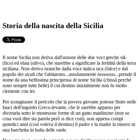
Storia della nascita della Sicilia
Il nome Sicilia non deriva dall'unione delle due voci greche sik
(fico) ed elaia (ulivo), che starebbe a significare la fertilità della terra
siciliana. Non deriva neanche dalla voce italica sica (falce) e dal
popolo dei siculi che l'abitarono...assolutamente noooooo...prende il
nome da una bellissima principessa di nome Sicilia (chissà perchè
sono sempre tutte belle) il cui destino inizialmente non fu molto
clemente con lei.
Per scongiurare il pericolo che la povera giovane potesse finire nelle
fauci dell'ingordo Greco-levante, che le sarebbe apparso per
divorarla sotto le mostruose forme di un gatto manlinone (non so
cosa vuol dire sta parola però si dice così), non appena compì
quindici anni (così voleva il destino) il padre e la madre la misero in
una barchetta in balia delle onde.