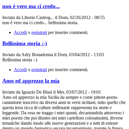
non è vero ma ci credo...
Inviato da
Liborio Castrog...
il
Dom, 02/26/2012 - 08:55
non è vero ma ci credo... bellissima storia.
Accedi
o
registrati
per inserire commenti.
Bellissima storia :-)
Inviato da
Adry Bonadonna
il
Dom, 03/04/2012 - 13:03
Bellissima storia :-)
Accedi
o
registrati
per inserire commenti.
Amo ed apprezzo la mia
Inviato da
Ignazio De Blasi
il
Mer, 03/07/2012 - 19:01
Amo ed apprezzo la mia Sicilia da sempre e come pittore-poeta-
cantastorie trascrivo da diversi anni in versi siciliani, tutto quello che
questa terra ricca di culture millenarie rappresenta tra storie e
leggende. Da essa ne traggo i miei spunti, decantandola attraverso i
miei poemi che poi illustro nei miei cartelloni coloratissimi, diverse
tematiche dando modo alle nuove generazioni e a tutti di entrare
dentro un mondo fantastico ancora incontaminato, tramite la figura