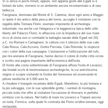
Vi si arriva in pochi minuti, eppure, non appena giunti alle Egadi si è
lontani da tutto, immersi in un ambiente ancora incontaminato e di rara
bellezza.
Favignana, dominata dal Monte di S. Caterina, dove ogni anno a Maggio
si ripete il rito antico della pesca del tonno, accoglie il visitatore con la
regalità della Tonnara Florio, esempio imponente di archeologia
industriale, ma anche con l'eleganza e la leggerezza tipica dello stile
liberty del Palazzo Florio; lo affascina con la limpidezza del suo mare
ricco di storia ove si combattè la battaglia navale delle Egadi nel 241
a.C. tra Romani e Cartaginesi; lo cattura con il silenzio delle sue cale:
Cala Rossa, Cala Azzurra, Grotta Perciata, Cala Rotonda; lo stupisce
con i colori della sua campagna. L'estrazione e l'utilizzazione del tufo,
pie¬tra arenaria di Favignana, hanno deciso il colore di molte città vicine
e scritto una pagina importante dell'economica dell'isola.
Di fronte alla costa settentrionale di Favignana affiora l'isola di Levanzo,
dai fondali ricchi di testimonianze archeologiche, la cui antichissima
origine si scopre visitando la Grotta del Genovese ed osservando le
pitture neolitiche di 5.000 anni fa.
A chiudere il triangolo incantato delle Egadi, Marettimo, la più lontana e
la più selvaggia, con le sue splendide grotte, i sentieri di montagna,
piccola isola che offre al visitatore l'occasione di ritrovarsi in perfetta
simbiosi con la natura. Nel tratto di mare tra Levanzo e Trapani ancora
un isola, Formica. sulla quale fu costruita dai Florio un'altra tonnara, oggi
restaurata.