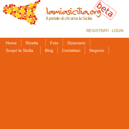
Salta al
lamiasicilia.org
contenuto
principale
Il portale di chi ama la Sicilia
REGISTRATI
LOGIN
Home
Ricette
Foto
Dizionario
Scopri la Sicilia
Blog
Contattaci
Negozio