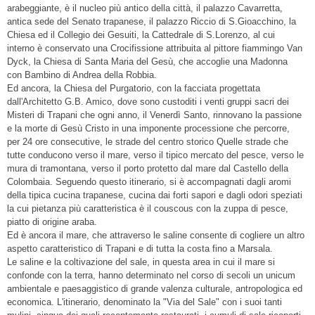
arabeggiante, è il nucleo più antico della città, il palazzo Cavarretta,
antica sede del Senato trapanese, il palazzo Riccio di S.Gioacchino, la
Chiesa ed il Collegio dei Gesuiti, la Cattedrale di S.Lorenzo, al cui
interno è conservato una Crocifissione attribuita al pittore fiammingo Van
Dyck, la Chiesa di Santa Maria del Gesù, che accoglie una Madonna
con Bambino di Andrea della Robbia.
Ed ancora, la Chiesa del Purgatorio, con la facciata progettata
dall'Architetto G.B. Amico, dove sono custoditi i venti gruppi sacri dei
Misteri di Trapani che ogni anno, il Venerdì Santo, rinnovano la passione
e la morte di Gesù Cristo in una imponente processione che percorre,
per 24 ore consecutive, le strade del centro storico Quelle strade che
tutte conducono verso il mare, verso il tipico mercato del pesce, verso le
mura di tramontana, verso il porto protetto dal mare dal Castello della
Colombaia. Seguendo questo itinerario, si è accompagnati dagli aromi
della tipica cucina trapanese, cucina dai forti sapori e dagli odori speziati
la cui pietanza più caratteristica è il couscous con la zuppa di pesce,
piatto di origine araba.
Ed è ancora il mare, che attraverso le saline consente di cogliere un altro
aspetto caratteristico di Trapani e di tutta la costa fino a Marsala.
Le saline e la coltivazione del sale, in questa area in cui il mare si
confonde con la terra, hanno determinato nel corso di secoli un unicum
ambientale e paesaggistico di grande valenza culturale, antropologica ed
economica. L'itinerario, denominato la "Via del Sale" con i suoi tanti