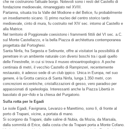
che ne costruirono l'attuale borgo. Notevoli sono i resti del Castello di
fondazione medioevale, rimaneggiato nel XVIII.
Partanna, situata tra la Valle del Modione e del Belice, fu probabilmente
un insediamento sicano. I1 primo nucleo del centro storico tardo
medioevale, cinto di mura, fu costruito nel XIV sec. intorno al Castello e
alla Matrice.
Nel territorio di Poggioreale coesistono i frammenti fittili del VI sec. a.C.
sul Monte Castellazzo, e la bella Piazza di architettura contemporanea
progettata dal Portoghesi.
Santa Ninfa, fra Segesta e Selinunte, offre ai visitatori la possibilità di
penetrare in un ambiente naturale con diversi boschi tra i quali quello
delle Finestrelle, in cui si trova il museo etnoantropologico. A poche
centinaia di metri, il vecchio Castello di Rampinzeri, recentemente
restaurato, è adesso sede di un club ippico. Unica in Europa, nel suo
genere, è la Grotta carsica di Santa Ninfa, lunga 1.350 metri, con
concrezioni eccentriche, cristallizzazioni di gesso, vero paradiso per
appassionati di speleologia. Interessanti anche la Piazza Libertà in
basolato di por¬fido e la chiesa del Purgatorio.
Sulla rotta per le Egadi
Le isole Egadi, Favignana, Levanzo e Marettimo, sono lì, di fronte al
porto di Trapani, vicine, a portata di mano.
Si scorgono da Trapani, dalle saline di Nubia, da Mozia, da Marsala,
dalla sommità di Erice, dalla costa che da Trapani porta a Monte Cofano.