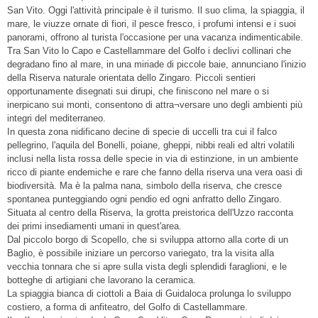
San Vito. Oggi l'attività principale è il turismo. Il suo clima, la spiaggia, il
mare, le viuzze ornate di fiori, il pesce fresco, i profumi intensi e i suoi
panorami, offrono al turista l'occasione per una vacanza indimenticabile.
Tra San Vito lo Capo e Castellammare del Golfo i declivi collinari che
degradano fino al mare, in una miriade di piccole baie, annunciano l'inizio
della Riserva naturale orientata dello Zingaro. Piccoli sentieri
opportunamente disegnati sui dirupi, che finiscono nel mare o si
inerpicano sui monti, consentono di attra¬versare uno degli ambienti più
integri del mediterraneo.
In questa zona nidificano decine di specie di uccelli tra cui il falco
pellegrino, l'aquila del Bonelli, poiane, gheppi, nibbi reali ed altri volatili
inclusi nella lista rossa delle specie in via di estinzione, in un ambiente
ricco di piante endemiche e rare che fanno della riserva una vera oasi di
biodiversità. Ma è la palma nana, simbolo della riserva, che cresce
spontanea punteggiando ogni pendio ed ogni anfratto dello Zingaro.
Situata al centro della Riserva, la grotta preistorica dell'Uzzo racconta
dei primi insediamenti umani in quest'area.
Dal piccolo borgo di Scopello, che si sviluppa attorno alla corte di un
Baglio, è possibile iniziare un percorso variegato, tra la visita alla
vecchia tonnara che si apre sulla vista degli splendidi faraglioni, e le
botteghe di artigiani che lavorano la ceramica.
La spiaggia bianca di ciottoli a Baia di Guidaloca prolunga lo sviluppo
costiero, a forma di anfiteatro, del Golfo di Castellammare.