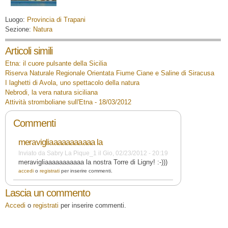
Luogo:
Provincia di Trapani
Sezione:
Natura
Articoli simili
Etna: il cuore pulsante della Sicilia
Riserva Naturale Regionale Orientata Fiume Ciane e Saline di Siracusa
I laghetti di Avola, uno spettacolo della natura
Nebrodi, la vera natura siciliana
Attività stromboliane sull'Etna - 18/03/2012
Commenti
meravigliaaaaaaaaaaa la
Inviato da
Sabry La Pique_1
il
Gio, 02/23/2012 - 20:19
meravigliaaaaaaaaaaa la nostra Torre di Ligny! :-)))
accedi
o
registrati
per inserire commenti.
Lascia un commento
Accedi
o
registrati
per inserire commenti.