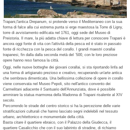
Trapani,l'antica Drepanum, si protende verso il Mediterraneo con la sua
forma di falce alla cui estrema punta si erge maestosa la Torre di Ligny,
torre di avvistamento edificata nel 1761, oggi sede del Museo di
Preistoria. Il mare, la più adatta chiave di lettura per conoscere Trapani è
ancora oggi fonte di vita con l'attività della pesca ed è stato in passato
fonte di ricchezza con la pesca del corallo. I grandi maestri corallai
trapanesi, fin dalla dalla seconda metà del `500, con le loro preziose
opere hanno reso famosa la città.
Oggi, nelle nuove botteghe dei giovani corallai, si sta riportando linfa ad
una forma di artigianato prezioso e creativo, recuperando un'arte antica
che sembrava dimenticata. Una bellissima collezione di opere in corallo
viene conservata nel Museo Pepoli, sito nell'antico convento dei
Carmelitani adiacente il Santuario dell'Annunziata, dove è possibile
ammirare la statua marmorea della Madonna di Trapani risalente al XIV
secolo.
Percorrendo le strade del centro storico si ha la percezione delle varie
stratificazioni culturali che hanno lasciato segni indelebili nel tessuto
urbano, architettonico e monumentale della città.
Basta citare il quartiere ebraico, con il Palazzo della Giudecca, il
quartiere Casalicchio che con il suo labirinto di stradine, di richiamo