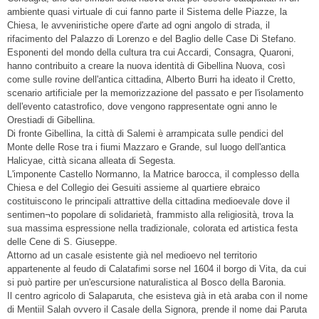
ambiente quasi virtuale di cui fanno parte il Sistema delle Piazze, la
Chiesa, le avveniristiche opere d'arte ad ogni angolo di strada, il
rifacimento del Palazzo di Lorenzo e del Baglio delle Case Di Stefano.
Esponenti del mondo della cultura tra cui Accardi, Consagra, Quaroni,
hanno contribuito a creare la nuova identità di Gibellina Nuova, così
come sulle rovine dell'antica cittadina, Alberto Burri ha ideato il Cretto,
scenario artificiale per la memorizzazione del passato e per l'isolamento
dell'evento catastrofico, dove vengono rappresentate ogni anno le
Orestiadi di Gibellina.
Di fronte Gibellina, la città di Salemi è arrampicata sulle pendici del
Monte delle Rose tra i fiumi Mazzaro e Grande, sul luogo dell'antica
Halicyae, città sicana alleata di Segesta.
L'imponente Castello Normanno, la Matrice barocca, il complesso della
Chiesa e del Collegio dei Gesuiti assieme al quartiere ebraico
costituiscono le principali attrattive della cittadina medioevale dove il
sentimen¬to popolare di solidarietà, frammisto alla religiosità, trova la
sua massima espressione nella tradizionale, colorata ed artistica festa
delle Cene di S. Giuseppe.
Attorno ad un casale esistente già nel medioevo nel territorio
appartenente al feudo di Calatafimi sorse nel 1604 il borgo di Vita, da cui
si può partire per un'escursione naturalistica al Bosco della Baronia.
Il centro agricolo di Salaparuta, che esisteva già in età araba con il nome
di Mentiil Salah ovvero il Casale della Signora, prende il nome dai Paruta