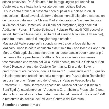
senza preavviso. Da Selinunte è facile raggiungere per una visita
Castelvetrano, situata tra le vallate dei fiumi Delia e Belice.
I1 suo centro storico si presenta ricco di palazzi e chiese in cui si
mescolano influssi diversi. da forme rinascimentali alle prime espressioni
del barocco catalano. La Chiesa Madre, decorata da Gaspare Serpoita.
la Chiesa di San Domenico, la Chiesa del Purgatorio, oggi sede ckll'
Auditorium Perosi, il Teatro Selinus, il Palazzo Pignatelli (XIII secolo) e
soprat¬tutto la Chiesa della Trinità di Delia arabo bizantina (XIII secolo),
sono fra i monu¬menti di maggior pregio artistico.
Mazara del Vallo sorge sulla sponda sini¬stra della foce del fiume
Mazzaro, lungo la costa occidentale dell'isola tra Capo Boeo e Capo San
Marco. Città agricola e marina¬ra nel cui porto canale trova riparo la più
numerosa flotta peschereccia d'Italia. Mazara conserva numerose
testimonianze che vanno dall'XI al XVIII secolo, tra cui la Chiesa di San
Nicolò Regale e i resti del Castello Normanno. Di grande rilievo la
produzione di età barocca, con la Chiesa di S. Veneranda e di S. Ignazio
e la sistemazione urbanistica della rettango¬lare Piazza della Repubblica
su cui si aprono il Seminario dei Cherici, il Palazzo Vescovile e la
Cattedrale. Il Satiro Danzante esposto nel Museo del Satiro (Chiesa di
Sant'Egidio), capolavoro del IV secolo a.C. attribuito a Prassitele, è una
statua bronzea alta circa tre metri rinvenuta nel canale di Sicilia nel 1998
e restaurata dai tecnici dell'isti¬tuto Centrale del Restauro.
Scendendo verso il mare