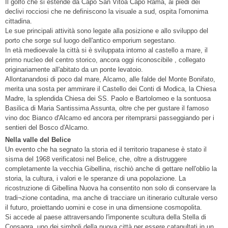
Il golfo che si estende da Capo San Vitoa Capo Rama, ai piedi dei
declivi rocciosi che ne definiscono la visuale a sud, ospita l'omonima
cittadina.
Le sue principali attività sono legate alla posizione e allo sviluppo del
porto che sorge sul luogo dell'antico emporium segestano.
In età medioevale la città si è sviluppata intorno al castello a mare, il
primo nucleo del centro storico, ancora oggi riconoscibile , collegato
originariamente all'abitato da un ponte levatoio.
Allontanandosi di poco dal mare, Alcamo, alle falde del Monte Bonifato,
merita una sosta per ammirare il Castello dei Conti di Modica, la Chiesa
Madre, la splendida Chiesa dei SS. Paolo e Bartolomeo e la sontuosa
Basilica di Maria Santissima Assunta, oltre che per gustare il famoso
vino doc Bianco d'Alcamo ed ancora per ritemprarsi passeggiando per i
sentieri del Bosco d'Alcamo.
Nella valle del Belice
Un evento che ha segnato la storia ed il territorio trapanese è stato il
sisma del 1968 verificatosi nel Belice, che, oltre a distruggere
completamente la vecchia Gibellina, rischiò anche di gettare nell'oblio la
storia, la cultura, i valori e le speranze di una popolazione. La
ricostruzione di Gibellina Nuova ha consentito non solo di conservare la
tradi¬zione contadina, ma anche di tracciare un itinerario culturale verso
il futuro, proiettando uomini e cose in una dimensione cosmopolita.
Si accede al paese attraversando l'imponente scultura della Stella di
Consagra, uno dei simboli della nuova città per essere catapultati in un