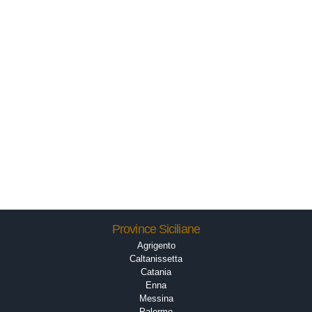
Province Siciliane
Agrigento
Caltanissetta
Catania
Enna
Messina
Palermo