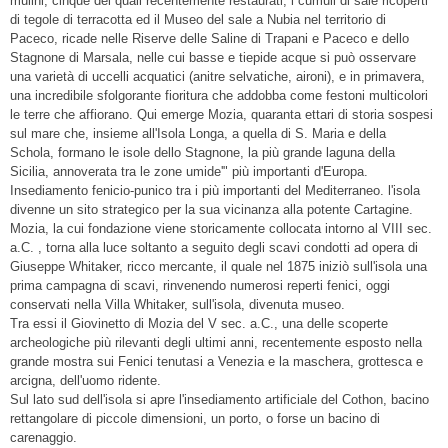
mulini, cinque dei quali recentemente restaurati, i cumuli di sale ricoperti
di tegole di terracotta ed il Museo del sale a Nubia nel territorio di
Paceco, ricade nelle Riserve delle Saline di Trapani e Paceco e dello
Stagnone di Marsala, nelle cui basse e tiepide acque si può osservare
una varietà di uccelli acquatici (anitre selvatiche, aironi), e in primavera,
una incredibile sfolgorante fioritura che addobba come festoni multicolori
le terre che affiorano. Qui emerge Mozia, quaranta ettari di storia sospesi
sul mare che, insieme all'Isola Longa, a quella di S. Maria e della
Schola, formano le isole dello Stagnone, la più grande laguna della
Sicilia, annoverata tra le zone umide'" più importanti d'Europa.
Insediamento fenicio-punico tra i più importanti del Mediterraneo. l'isola
divenne un sito strategico per la sua vicinanza alla potente Cartagine.
Mozia, la cui fondazione viene storicamente collocata intorno al VIII sec.
a.C. , torna alla luce soltanto a seguito degli scavi condotti ad opera di
Giuseppe Whitaker, ricco mercante, il quale nel 1875 iniziò sull'isola una
prima campagna di scavi, rinvenendo numerosi reperti fenici, oggi
conservati nella Villa Whitaker, sull'isola, divenuta museo.
Tra essi il Giovinetto di Mozia del V sec. a.C., una delle scoperte
archeologiche più rilevanti degli ultimi anni, recentemente esposto nella
grande mostra sui Fenici tenutasi a Venezia e la maschera, grottesca e
arcigna, dell'uomo ridente.
Sul lato sud dell'isola si apre l'insediamento artificiale del Cothon, bacino
rettangolare di piccole dimensioni, un porto, o forse un bacino di
carenaggio.