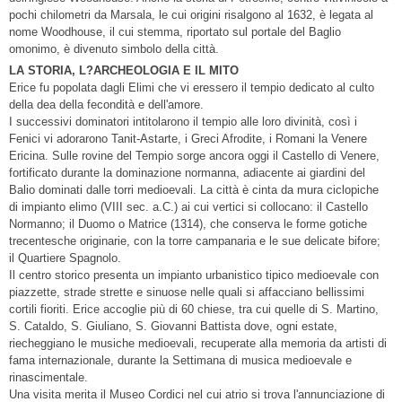
pochi chilometri da Marsala, le cui origini risalgono al 1632, è legata al
nome Woodhouse, il cui stemma, riportato sul portale del Baglio
omonimo, è divenuto simbolo della città.
LA STORIA, L?ARCHEOLOGIA E IL MITO
Erice fu popolata dagli Elimi che vi eressero il tempio dedicato al culto
della dea della fecondità e dell'amore.
I successivi dominatori intitolarono il tempio alle loro divinità, così i
Fenici vi adorarono Tanit-Astarte, i Greci Afrodite, i Romani la Venere
Ericina. Sulle rovine del Tempio sorge ancora oggi il Castello di Venere,
fortificato durante la dominazione normanna, adiacente ai giardini del
Balio dominati dalle torri medioevali. La città è cinta da mura ciclopiche
di impianto elimo (VIII sec. a.C.) ai cui vertici si collocano: il Castello
Normanno; il Duomo o Matrice (1314), che conserva le forme gotiche
trecentesche originarie, con la torre campanaria e le sue delicate bifore;
il Quartiere Spagnolo.
Il centro storico presenta un impianto urbanistico tipico medioevale con
piazzette, strade strette e sinuose nelle quali si affacciano bellissimi
cortili fioriti. Erice accoglie più di 60 chiese, tra cui quelle di S. Martino,
S. Cataldo, S. Giuliano, S. Giovanni Battista dove, ogni estate,
riecheggiano le musiche medioevali, recuperate alla memoria da artisti di
fama internazionale, durante la Settimana di musica medioevale e
rinascimentale.
Una visita merita il Museo Cordici nel cui atrio si trova l'annunciazione di