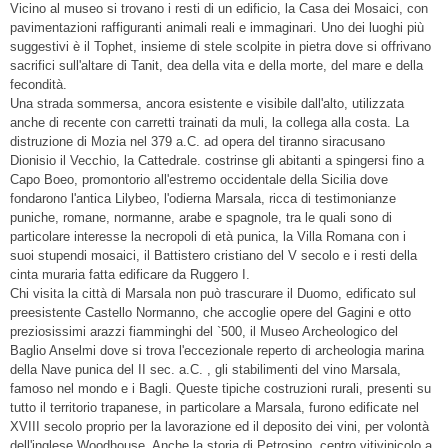
Vicino al museo si trovano i resti di un edificio, la Casa dei Mosaici, con
pavimentazioni raffiguranti animali reali e immaginari. Uno dei luoghi più
suggestivi è il Tophet, insieme di stele scolpite in pietra dove si offrivano
sacrifici sull'altare di Tanit, dea della vita e della morte, del mare e della
fecondità.
Una strada sommersa, ancora esistente e visibile dall'alto, utilizzata
anche di recente con carretti trainati da muli, la collega alla costa. La
distruzione di Mozia nel 379 a.C. ad opera del tiranno siracusano
Dionisio il Vecchio, la Cattedrale. costrinse gli abitanti a spingersi fino a
Capo Boeo, promontorio all'estremo occidentale della Sicilia dove
fondarono l'antica Lilybeo, l'odierna Marsala, ricca di testimonianze
puniche, romane, normanne, arabe e spagnole, tra le quali sono di
particolare interesse la necropoli di età punica, la Villa Romana con i
suoi stupendi mosaici, il Battistero cristiano del V secolo e i resti della
cinta muraria fatta edificare da Ruggero I.
Chi visita la città di Marsala non può trascurare il Duomo, edificato sul
preesistente Castello Normanno, che accoglie opere del Gagini e otto
preziosissimi arazzi fiamminghi del `500, il Museo Archeologico del
Baglio Anselmi dove si trova l'eccezionale reperto di archeologia marina
della Nave punica del II sec. a.C. , gli stabilimenti del vino Marsala,
famoso nel mondo e i Bagli. Queste tipiche costruzioni rurali, presenti su
tutto il territorio trapanese, in particolare a Marsala, furono edificate nel
XVIII secolo proprio per la lavorazione ed il deposito dei vini, per volontà
dell'inglese Woodhouse. Anche la storia di Petrosino, centro vitivinicolo a