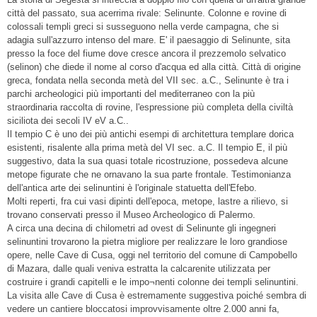
città del passato, sua acerrima rivale: Selinunte. Colonne e rovine di
colossali templi greci si susseguono nella verde campagna, che si
adagia sull'azzurro intenso del mare. E' il paesaggio di Selinunte, sita
presso la foce del fiume dove cresce ancora il prezzemolo selvatico
(selinon) che diede il nome al corso d'acqua ed alla città. Città di origine
greca, fondata nella seconda metà del VII sec. a.C., Selinunte è tra i
parchi archeologici più importanti del mediterraneo con la più
straordinaria raccolta di rovine, l'espressione più completa della civiltà
siciliota dei secoli IV eV a.C..
Il tempio C è uno dei più antichi esempi di architettura templare dorica
esistenti, risalente alla prima metà del VI sec. a.C. Il tempio E, il più
suggestivo, data la sua quasi totale ricostruzione, possedeva alcune
metope figurate che ne ornavano la sua parte frontale. Testimonianza
dell'antica arte dei selinuntini è l'originale statuetta dell'Efebo.
Molti reperti, fra cui vasi dipinti dell'epoca, metope, lastre a rilievo, si
trovano conservati presso il Museo Archeologico di Palermo.
A circa una decina di chilometri ad ovest di Selinunte gli ingegneri
selinuntini trovarono la pietra migliore per realizzare le loro grandiose
opere, nelle Cave di Cusa, oggi nel territorio del comune di Campobello
di Mazara, dalle quali veniva estratta la calcarenite utilizzata per
costruire i grandi capitelli e le impo¬nenti colonne dei templi selinuntini.
La visita alle Cave di Cusa è estremamente suggestiva poiché sembra di
vedere un cantiere bloccatosi improvvisamente oltre 2.000 anni fa,