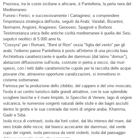
Preziosa, tra le coste siciliane e africane, è Pantelleria, la perla nera del
Mediterraneo.
Furono i Fenici, e successivamente i Cartaginesi, a comprendere
l'importanza strategica dell'isola, seguiti da Arabi, Vandali, Bizantini,
Normanni, Angioini, Aragonesi, Genovesi, Spagnoli e Borboni.
Testimonianza unica delle antiche civiltà mediterranee è quella dei Sesi,
sepolcri neolitici di 5.000 anni fa.
"Cossyra" per i Romani, "Bent el Rion" ossia "figlia del vento" per gli
arabi, l'odierno paese Pantelleria è posto all'interno di una piccola baia.
Architettura caratterizzante è quella dei dammusi (dal latino "domus"),
abitazioni diffusissime sull'isola, costruite in pietra a secco, dai muri
spessi, con i tetti dalle caratteristiche cupole per la raccolta delle acque
piovane che, attraverso opportune canalizzazioni, si immettono in
cisterne sotterranee.
Famosa per la produzione dello zibibbo, del cappero e del vino moscato,
l'isola è un centro turistico dalle grandi attrattive, con le sue splendide
scogliere laviche e il mare limpido, lo Specchio di Venere, lago di origine
vulcanica, le numerose sorgenti naturali delle stufe e dei bagni asciutti
dentro le grotte e le sue contrade dai nomi di origine araba: Khamma,
Gadir e Sibà.
Isola ricca di contrasti, isola dai forti colori, dal blu intenso del mare, dal
nero totale delle rocce, dal bianco accecante dei dammusi, dal verde
cupo dei vigneti, isola percossa da venti violenti, isola dal paesaggio