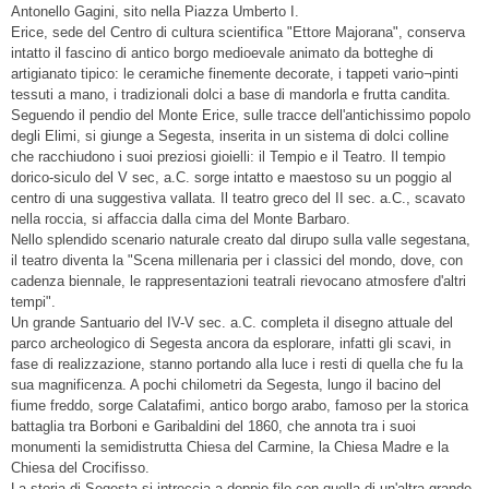
Antonello Gagini, sito nella Piazza Umberto I.
Erice, sede del Centro di cultura scientifica "Ettore Majorana", conserva
intatto il fascino di antico borgo medioevale animato da botteghe di
artigianato tipico: le ceramiche finemente decorate, i tappeti vario¬pinti
tessuti a mano, i tradizionali dolci a base di mandorla e frutta candita.
Seguendo il pendio del Monte Erice, sulle tracce dell'antichissimo popolo
degli Elimi, si giunge a Segesta, inserita in un sistema di dolci colline
che racchiudono i suoi preziosi gioielli: il Tempio e il Teatro. Il tempio
dorico-siculo del V sec, a.C. sorge intatto e maestoso su un poggio al
centro di una suggestiva vallata. Il teatro greco del II sec. a.C., scavato
nella roccia, si affaccia dalla cima del Monte Barbaro.
Nello splendido scenario naturale creato dal dirupo sulla valle segestana,
il teatro diventa la "Scena millenaria per i classici del mondo, dove, con
cadenza biennale, le rappresentazioni teatrali rievocano atmosfere d'altri
tempi".
Un grande Santuario del IV-V sec. a.C. completa il disegno attuale del
parco archeologico di Segesta ancora da esplorare, infatti gli scavi, in
fase di realizzazione, stanno portando alla luce i resti di quella che fu la
sua magnificenza. A pochi chilometri da Segesta, lungo il bacino del
fiume freddo, sorge Calatafimi, antico borgo arabo, famoso per la storica
battaglia tra Borboni e Garibaldini del 1860, che annota tra i suoi
monumenti la semidistrutta Chiesa del Carmine, la Chiesa Madre e la
Chiesa del Crocifisso.
La storia di Segesta si intreccia a doppio filo con quella di un'altra grande