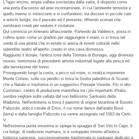
L?agro ericino, ampia vallata sovrastata dalla vetta, è disposto come
una porta d'accesso ad aree incontaminate, in cui l'ambiente terrestre e
quello marino si intrecciano e si confondono, tra discese in piccole cale
e antichi borghi, tra il passato ed il presente, offrendo scenari che
sembrano creati per sedurre il visitatore.
Qui comincia un itinerario affascinante. Partendo da Valderice, posta in
collina quasi come un gradino per raggiungere il mare, ci si trova nel
verde di una pineta che in estate si anima di eventi culturali nello
splendido teatro all'aperto, creato in una cava dismessa.
Raggiunto il litorale, l'antica torre della Tonnara di Bonagia, oggi divenuta
museo, testimonia di precedenti attività industriali legate alla pesca ed
alla lavorazione del tonno.
Proseguendo lungo la costa, a picco sul mare, si innalza imponente
Monte Cofano, sulle cui pendici si trova la Grotta paleolitica di Scurati,
che a Natale si trasforma in un suggestivo Presepe Vivente. Più in alto
Custonaci, centro di produzione marmifera tra i più importanti d'Italia,
sembra vegliare sulla vallata dal suo bellissimo Santuario della
Madonna. Nell'entroterra si trova il paesino di origine bizantina di Buseto
Palizzolo, antico casale di Erice, il cui nome deriva dall'arabo Busit
(terra) e dalla famiglia Palizzolo cui venne assegnato nel 1563 da Carlo
V.
Nell'estrema punta omonima si spiega la spiaggia di San Vito lo Capo, il
cui borgo, di tradizione marinara, si è sviluppato intorno all'antica
fortezza saracena, successivamente trasformata in santuario dedicato a