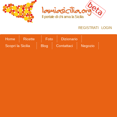
Salta al
lamiasicilia.org
contenuto
principale
Il portale di chi ama la Sicilia
REGISTRATI
LOGIN
Home
Ricette
Foto
Dizionario
Scopri la Sicilia
Blog
Contattaci
Negozio