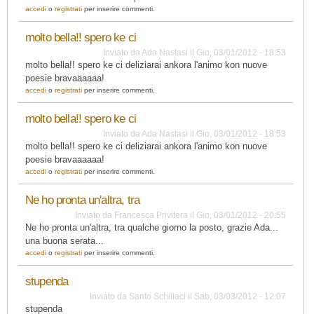
accedi
o
registrati
per inserire commenti.
molto bella!! spero ke ci
Inviato da
Ada Nastasi
il
Gio, 03/01/2012 - 18:53
molto bella!! spero ke ci deliziarai ankora l'animo kon nuove
poesie bravaaaaaa!
accedi
o
registrati
per inserire commenti.
molto bella!! spero ke ci
Inviato da
Ada Nastasi
il
Gio, 03/01/2012 - 18:53
molto bella!! spero ke ci deliziarai ankora l'animo kon nuove
poesie bravaaaaaa!
accedi
o
registrati
per inserire commenti.
Ne ho pronta un'altra, tra
Inviato da
Francesca Privitera
il
Gio, 03/01/2012 - 20:55
Ne ho pronta un'altra, tra qualche giorno la posto, grazie Ada...
una buona serata...
accedi
o
registrati
per inserire commenti.
stupenda
Inviato da
Santo Schillaci
il
Sab, 03/03/2012 - 12:07
stupenda