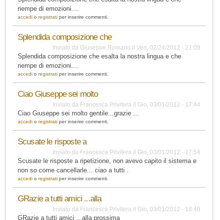
riempe di emozioni....
accedi
o
registrati
per inserire commenti.
Splendida composizione che
Inviato da
Giuseppe Romano
il
Ven, 02/24/2012 - 21:09
Splendida composizione che esalta la nostra lingua e che
riempe di emozioni....
accedi
o
registrati
per inserire commenti.
Ciao Giuseppe sei molto
Inviato da
Francesca Privitera
il
Gio, 03/01/2012 - 17:44
Ciao Giuseppe sei molto gentile...grazie ...
accedi
o
registrati
per inserire commenti.
Scusate le risposte a
Inviato da
Francesca Privitera
il
Gio, 03/01/2012 - 17:54
Scusate le risposte a ripetizione, non avevo capito il sistema e
non so come cancellarle... ciao a tutti .
accedi
o
registrati
per inserire commenti.
GRazie a tutti amici ...alla
Inviato da
Francesca Privitera
il
Gio, 03/01/2012 - 18:40
GRazie a tutti amici ...alla prossima