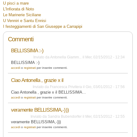
U pisci a mare
L'Infiorata di Noto
Le Marinerie Siciliane
U Venniri e Santu Ennisi
I festeggiamenti di San Giuseppe a Carrapipi
Commenti
BELLISSIMA :-)
Inviato da
Antonella Giamm...
il
Mer, 02/15/2012 - 12:34
BELLISSIMA :-)
accedi
o
registrati
per inserire commenti.
Ciao Antonella , grazie x il
Inviato da
Francesca Privitera
il
Gio, 03/01/2012 - 17:56
Ciao Antonella , grazie x il BELLISSIMA...
accedi
o
registrati
per inserire commenti.
veramente BELLISSIMA,-)))
Inviato da
Sandra Bubendorfer
il
Mer, 02/15/2012 - 12:55
veramente BELLISSIMA,-)))
accedi
o
registrati
per inserire commenti.