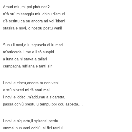
Amuri miu,mi poi pirdunari?
n'tà stù missaggiu miu chinu d'amuri
c'è scrittu ca su ancora mi voi 'bbeni
stasira e novi, o nostru postu veni!
Sunu li novi,e lu sgrusciu di lu mari
m'arricorda li me e li tò suspiri....
a luna ca ni stava a taliari
cumpagna ruffiana e tanti siri.
I novi e cincu,ancora tu non veni
e stù pinzeri mi fà stari mali....
I novi e 'ddeci,m'addumu a sicaretta,
passa cchiù prestu u tempu ppì ccù aspetta....
I novi e n'quartu,li spiranzi perdu...
ommai nun veni cchiù, si fici tardu!