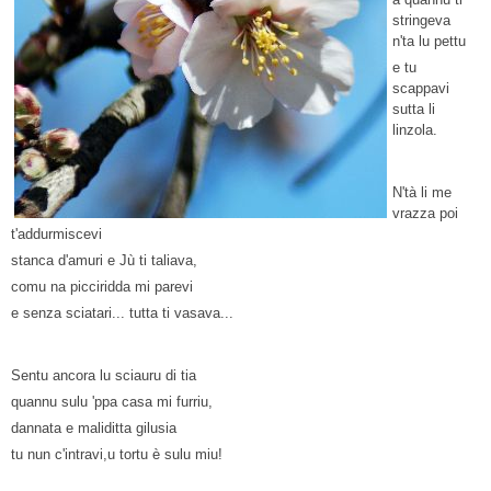
stringeva
n'ta lu pettu
e tu
scappavi
sutta li
linzola.
N'tà li me
vrazza poi
t'addurmiscevi
stanca d'amuri e Jù ti taliava,
comu na picciridda mi parevi
e senza sciatari... tutta ti vasava...
Sentu ancora lu sciauru di tia
quannu sulu 'ppa casa mi furriu,
dannata e maliditta gilusia
tu nun c'intravi,u tortu è sulu miu!