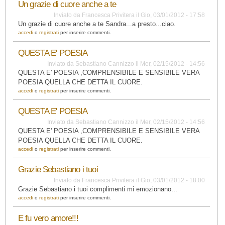
Un grazie di cuore anche a te
Inviato da
Francesca Privitera
il
Gio, 03/01/2012 - 17:58
Un grazie di cuore anche a te Sandra...a presto...ciao.
accedi
o
registrati
per inserire commenti.
QUESTA E' POESIA
Inviato da
Sebastiano Cannizzo
il
Mer, 02/15/2012 - 14:56
QUESTA E' POESIA ,COMPRENSIBILE E SENSIBILE VERA
POESIA QUELLA CHE DETTA IL CUORE.
accedi
o
registrati
per inserire commenti.
QUESTA E' POESIA
Inviato da
Sebastiano Cannizzo
il
Mer, 02/15/2012 - 14:56
QUESTA E' POESIA ,COMPRENSIBILE E SENSIBILE VERA
POESIA QUELLA CHE DETTA IL CUORE.
accedi
o
registrati
per inserire commenti.
Grazie Sebastiano i tuoi
Inviato da
Francesca Privitera
il
Gio, 03/01/2012 - 18:00
Grazie Sebastiano i tuoi complimenti mi emozionano...
accedi
o
registrati
per inserire commenti.
E fu vero amore!!!