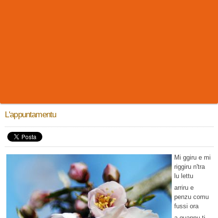
L'appuntamentu
Mi ggiru e mi
riggiru n'tra
lu lettu
arriru e
penzu comu
fussi ora
a quannu ti