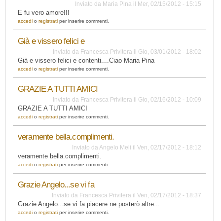
Inviato da
Maria Pina
il
Mer, 02/15/2012 - 15:15
E fu vero amore!!!
accedi
o
registrati
per inserire commenti.
Già e vissero felici e
Inviato da
Francesca Privitera
il
Gio, 03/01/2012 - 18:02
Già e vissero felici e contenti....Ciao Maria Pina
accedi
o
registrati
per inserire commenti.
GRAZIE A TUTTI AMICI
Inviato da
Francesca Privitera
il
Gio, 02/16/2012 - 10:09
GRAZIE A TUTTI AMICI
accedi
o
registrati
per inserire commenti.
veramente bella.complimenti.
Inviato da
Angelo Meli
il
Ven, 02/17/2012 - 18:12
veramente bella.complimenti.
accedi
o
registrati
per inserire commenti.
Grazie Angelo...se vi fa
Inviato da
Francesca Privitera
il
Ven, 02/17/2012 - 18:37
Grazie Angelo...se vi fa piacere ne posterò altre...
accedi
o
registrati
per inserire commenti.