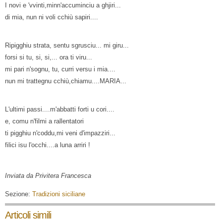
I novi e 'vvinti,minn'accuminciu a ghjiri...
di mia, nun ni voli cchiù sapiri....
Ripigghiu strata, sentu sgrusciu... mi giru...
forsi si tu, si, si,... ora ti viru...
mi pari n'sognu, tu, curri versu i mia....
nun mi trattegnu cchiù,chiamu....MARIA...
L'ultimi passi....m'abbatti forti u cori....
e, comu n'filmi a rallentatori
ti pigghiu n'coddu,mi veni d'impazziri...
filici isu l'occhi....a luna arriri !
Inviata da Privitera Francesca
Sezione:
Tradizioni siciliane
Articoli simili