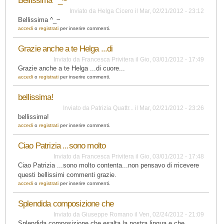
Bellissima ^_~
Inviato da
Helga Cicero
il
Mar, 02/21/2012 - 23:12
Bellissima ^_~
accedi
o
registrati
per inserire commenti.
Grazie anche a te Helga ...di
Inviato da
Francesca Privitera
il
Gio, 03/01/2012 - 17:49
Grazie anche a te Helga ...di cuore...
accedi
o
registrati
per inserire commenti.
bellissima!
Inviato da
Patrizia Quattr...
il
Mar, 02/21/2012 - 23:26
bellissima!
accedi
o
registrati
per inserire commenti.
Ciao Patrizia ...sono molto
Inviato da
Francesca Privitera
il
Gio, 03/01/2012 - 17:48
Ciao Patrizia ...sono molto contenta...non pensavo di rricevere
questi bellissimi commenti grazie.
accedi
o
registrati
per inserire commenti.
Splendida composizione che
Inviato da
Giuseppe Romano
il
Ven, 02/24/2012 - 21:09
Splendida composizione che esalta la nostra lingua e che