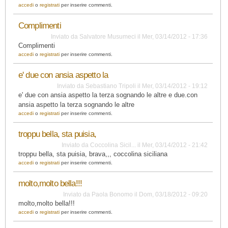
accedi
o
registrati
per inserire commenti.
Complimenti
Inviato da
Salvatore Musumeci
il
Mer, 03/14/2012 - 17:36
Complimenti
accedi
o
registrati
per inserire commenti.
e' due con ansia aspetto la
Inviato da
Sebastiano Tripoli
il
Mer, 03/14/2012 - 19:12
e' due con ansia aspetto la terza sognando le altre e due.con
ansia aspetto la terza sognando le altre
accedi
o
registrati
per inserire commenti.
troppu bella, sta puisia,
Inviato da
Coccolina Sicil...
il
Mer, 03/14/2012 - 21:42
troppu bella, sta puisia, brava,,, coccolina siciliana
accedi
o
registrati
per inserire commenti.
molto,molto bella!!!
Inviato da
Paola Bonomo
il
Dom, 03/18/2012 - 09:20
molto,molto bella!!!
accedi
o
registrati
per inserire commenti.