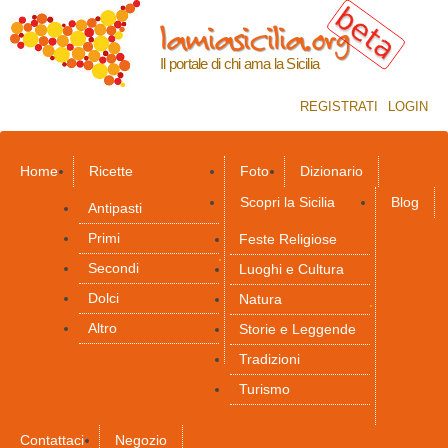
Salta al
lamiasicilia.org
contenuto
principale
Il portale di chi ama la Sicilia
REGISTRATI
LOGIN
Home
Ricette
Foto
Dizionario
Scopri la Sicilia
Blog
Antipasti
Primi
Feste Religiose
Secondi
Luoghi e Cultura
Dolci
Natura
Altro
Storie e Leggende
Tradizioni
Turismo
Contattaci
Negozio