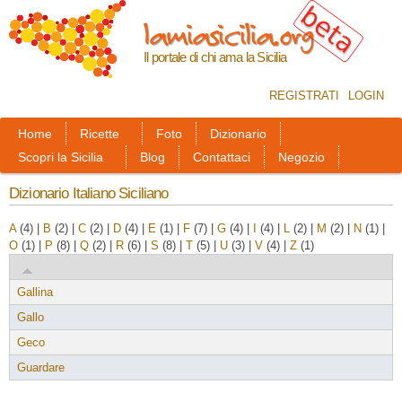
Salta al
lamiasicilia.org
contenuto
principale
Il portale di chi ama la Sicilia
REGISTRATI
LOGIN
Home
Ricette
Foto
Dizionario
Scopri la Sicilia
Blog
Contattaci
Negozio
Dizionario Italiano Siciliano
A
(4)
|
B
(2)
|
C
(2)
|
D
(4)
|
E
(1)
|
F
(7)
|
G
(4)
|
I
(4)
|
L
(2)
|
M
(2)
|
N
(1)
|
O
(1)
|
P
(8)
|
Q
(2)
|
R
(6)
|
S
(8)
|
T
(5)
|
U
(3)
|
V
(4)
|
Z
(1)
Gallina
Gallo
Geco
Guardare