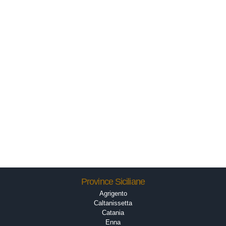
Province Siciliane
Agrigento
Caltanissetta
Catania
Enna