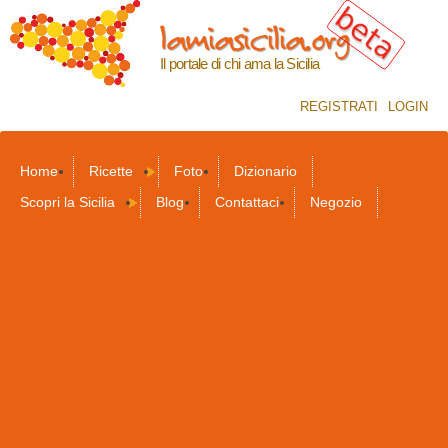
Salta al
lamiasicilia.org
contenuto
principale
Il portale di chi ama la Sicilia
REGISTRATI
LOGIN
Home
Ricette
Foto
Dizionario
Scopri la Sicilia
Blog
Contattaci
Negozio