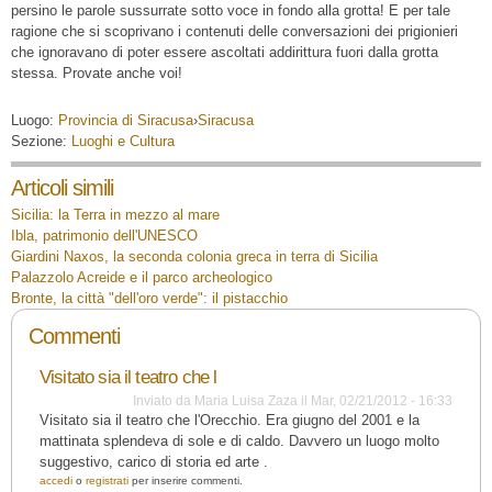
persino le parole sussurrate sotto voce in fondo alla grotta! E per tale
ragione che si scoprivano i contenuti delle conversazioni dei prigionieri
che ignoravano di poter essere ascoltati addirittura fuori dalla grotta
stessa. Provate anche voi!
Luogo:
Provincia di Siracusa
›
Siracusa
Sezione:
Luoghi e Cultura
Articoli simili
Sicilia: la Terra in mezzo al mare
Ibla, patrimonio dell'UNESCO
Giardini Naxos, la seconda colonia greca in terra di Sicilia
Palazzolo Acreide e il parco archeologico
Bronte, la città "dell'oro verde": il pistacchio
Commenti
Visitato sia il teatro che l
Inviato da
Maria Luisa Zaza
il
Mar, 02/21/2012 - 16:33
Visitato sia il teatro che l'Orecchio. Era giugno del 2001 e la
mattinata splendeva di sole e di caldo. Davvero un luogo molto
suggestivo, carico di storia ed arte .
accedi
o
registrati
per inserire commenti.