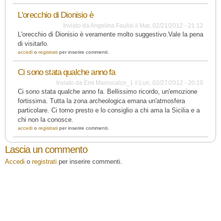
L'orecchio di Dionisio è
Inviato da
Angelina Faulisi
il
Mar, 02/21/2012 - 21:12
L'orecchio di Dionisio è veramente molto suggestivo.Vale la pena
di visitarlo.
accedi
o
registrati
per inserire commenti.
Ci sono stata qualche anno fa
Inviato da
Emi Maniscalco_1
il
Lun, 02/27/2012 - 20:10
Ci sono stata qualche anno fa. Bellissimo ricordo, un'emozione
fortissima. Tutta la zona archeologica emana un'atmosfera
particolare. Ci torno presto e lo consiglio a chi ama la Sicilia e a
chi non la conosce.
accedi
o
registrati
per inserire commenti.
Lascia un commento
Accedi
o
registrati
per inserire commenti.