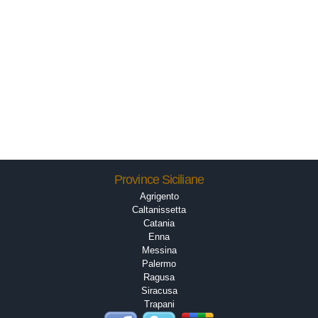
Province Siciliane
Agrigento
Caltanissetta
Catania
Enna
Messina
Palermo
Ragusa
Siracusa
Trapani