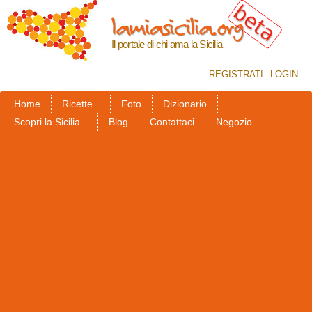
Salta al
lamiasicilia.org
contenuto
principale
Il portale di chi ama la Sicilia
REGISTRATI
LOGIN
Home
Ricette
Foto
Dizionario
Scopri la Sicilia
Blog
Contattaci
Negozio