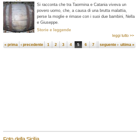
Si racconta che tra Taormina e Catania viveva un
povero uomo, che, a causa di una brutta malattia,
perse la moglie e rimase con i suoi due bambini, Nella
e Giuseppe.
Storie e leggende
leggi tutto >>
Pagine
« prima
‹ precedente
1
2
3
4
5
6
7
seguente ›
8
9
ultima »
Foto della Sicilia