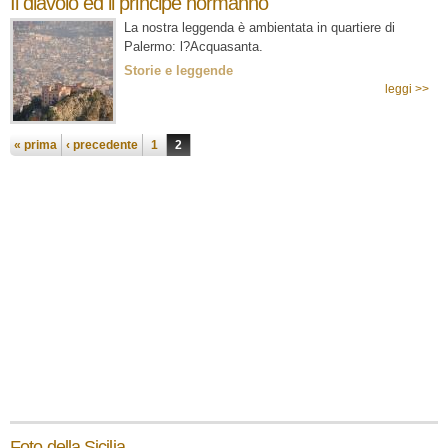
Il diavolo ed il principe normanno
La nostra leggenda è ambientata in quartiere di
Palermo: l?Acquasanta.
Storie e leggende
leggi >>
Pagine
« prima
‹ precedente
1
2
Foto della Sicilia