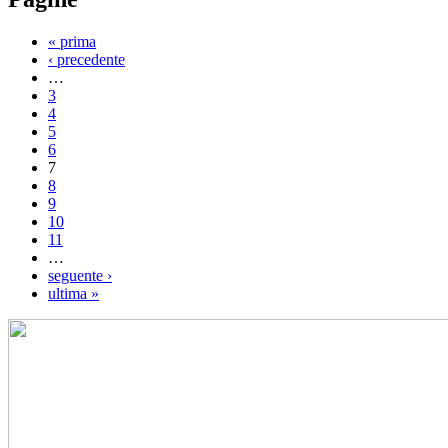
« prima
‹ precedente
…
3
4
5
6
7
8
9
10
11
…
seguente ›
ultima »