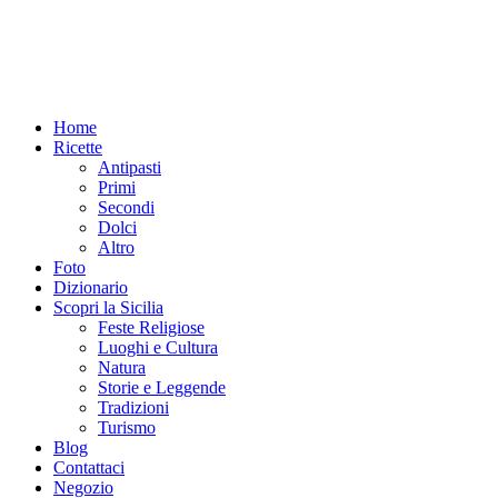
Home
Ricette
Antipasti
Primi
Secondi
Dolci
Altro
Foto
Dizionario
Scopri la Sicilia
Feste Religiose
Luoghi e Cultura
Natura
Storie e Leggende
Tradizioni
Turismo
Blog
Contattaci
Negozio