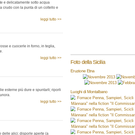
te e delicatamente sotto acqua
 a crudo con la punta di un coltello e
leggi tutto >>
rosse e cuocerle in forno, in teglia,
e.
leggi tutto >>
Foto della Sicilia
Eruzione Etna
glie esterne più dure e spuntarli; riporli
Luoghi di Montalbano
unora.
leggi tutto >>
e delle alici; disporle aperte (a