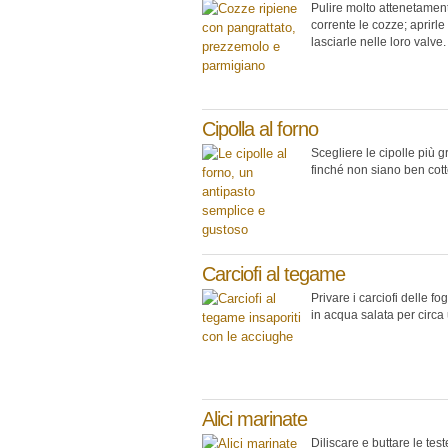
Pulire molto attenetamen
corrente le cozze; aprirle
lasciarle nelle loro valve.
Cipolla al forno
Scegliere le cipolle più g
finché non siano ben cott
Carciofi al tegame
Privare i carciofi delle fo
in acqua salata per circa 
Alici marinate
Diliscare e buttare le test