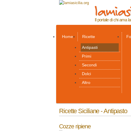
lamiasi
Il portale di chi ama la
Home
Ricette
Fo
Antipasti
Primi
Secondi
Dolci
Altro
Ricette Siciliane - Antipasto
Cozze ripiene