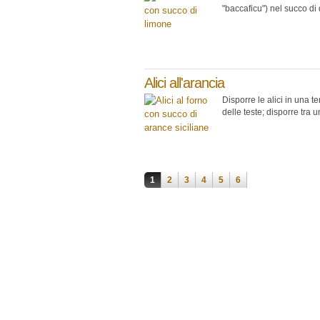
"baccaficu") nel succo di
Alici all'arancia
Disporre le alici in una t
delle teste; disporre tra un
Pagine
1
2
3
4
5
6