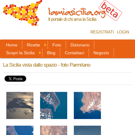
Salta al
lamiasicilia.org
contenuto
principale
Il portale di chi ama la Sicilia
REGISTRATI
LOGIN
Home
Ricette
Foto
Dizionario
Scopri la Sicilia
Blog
Contattaci
Negozio
La Sicilia vista dallo spazio - foto Parmitano