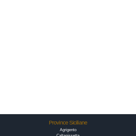
Province Siciliane
Agrigento
Caltanissetta