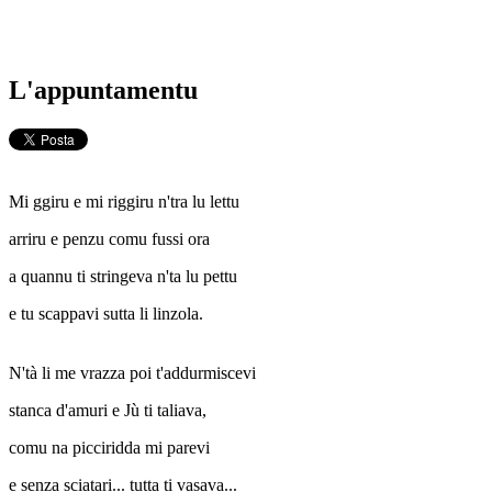
L'appuntamentu
Mi ggiru e mi riggiru n'tra lu lettu
arriru e penzu comu fussi ora
a quannu ti stringeva n'ta lu pettu
e tu scappavi sutta li linzola.
N'tà li me vrazza poi t'addurmiscevi
stanca d'amuri e Jù ti taliava,
comu na picciridda mi parevi
e senza sciatari... tutta ti vasava...