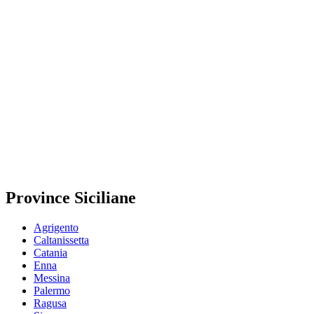
Province Siciliane
Agrigento
Caltanissetta
Catania
Enna
Messina
Palermo
Ragusa