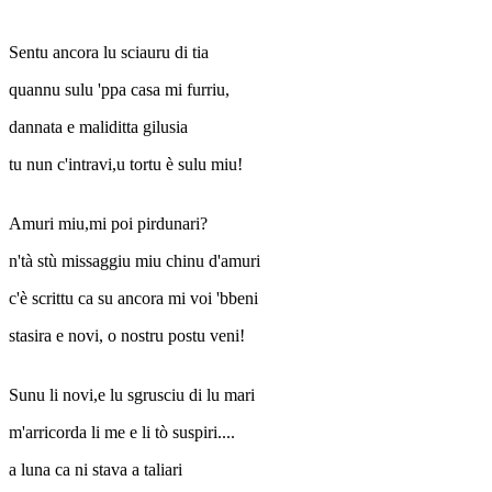
Sentu ancora lu sciauru di tia
quannu sulu 'ppa casa mi furriu,
dannata e maliditta gilusia
tu nun c'intravi,u tortu è sulu miu!
Amuri miu,mi poi pirdunari?
n'tà stù missaggiu miu chinu d'amuri
c'è scrittu ca su ancora mi voi 'bbeni
stasira e novi, o nostru postu veni!
Sunu li novi,e lu sgrusciu di lu mari
m'arricorda li me e li tò suspiri....
a luna ca ni stava a taliari