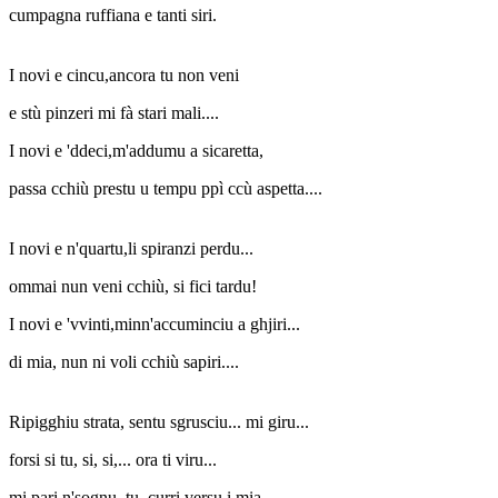
cumpagna ruffiana e tanti siri.
I novi e cincu,ancora tu non veni
e stù pinzeri mi fà stari mali....
I novi e 'ddeci,m'addumu a sicaretta,
passa cchiù prestu u tempu ppì ccù aspetta....
I novi e n'quartu,li spiranzi perdu...
ommai nun veni cchiù, si fici tardu!
I novi e 'vvinti,minn'accuminciu a ghjiri...
di mia, nun ni voli cchiù sapiri....
Ripigghiu strata, sentu sgrusciu... mi giru...
forsi si tu, si, si,... ora ti viru...
mi pari n'sognu, tu, curri versu i mia....