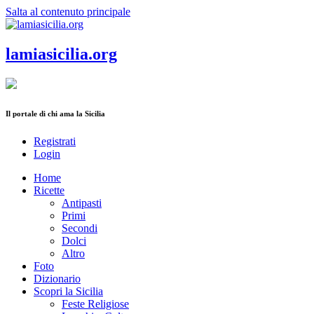
Salta al contenuto principale
lamiasicilia.org
Il portale di chi ama la Sicilia
Registrati
Login
Home
Ricette
Antipasti
Primi
Secondi
Dolci
Altro
Foto
Dizionario
Scopri la Sicilia
Feste Religiose