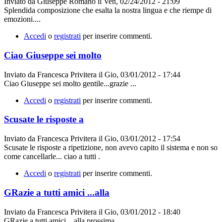
Inviato da
Giuseppe Romano
il
Ven, 02/24/2012 - 21:09
Splendida composizione che esalta la nostra lingua e che riempe di
emozioni....
Accedi
o
registrati
per inserire commenti.
Ciao Giuseppe sei molto
Inviato da
Francesca Privitera
il
Gio, 03/01/2012 - 17:44
Ciao Giuseppe sei molto gentile...grazie ...
Accedi
o
registrati
per inserire commenti.
Scusate le risposte a
Inviato da
Francesca Privitera
il
Gio, 03/01/2012 - 17:54
Scusate le risposte a ripetizione, non avevo capito il sistema e non so
come cancellarle... ciao a tutti .
Accedi
o
registrati
per inserire commenti.
GRazie a tutti amici ...alla
Inviato da
Francesca Privitera
il
Gio, 03/01/2012 - 18:40
GRazie a tutti amici ...alla prossima