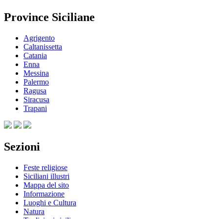
Province Siciliane
Agrigento
Caltanissetta
Catania
Enna
Messina
Palermo
Ragusa
Siracusa
Trapani
Sezioni
Feste religiose
Siciliani illustri
Mappa del sito
Informazione
Luoghi e Cultura
Natura