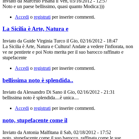
Inviato da
Marcello Pisana
il
Ven, 03/16/2012 - 12:57
Noto e un paese bellissimo, quasi quanto Modica:)))
Accedi
o
registrati
per inserire commenti.
La Sicilia è Arte, Natura e
Inviato da
Guide Virginia Turco
il
Gio, 02/16/2012 - 18:47
La Sicilia è Arte, Natura e Cultura! Andate a vedere l'infiorata, non
ve ne pentirete e poi Noto merita per il suo barocco raffinato e
stupefacente
Accedi
o
registrati
per inserire commenti.
bellissima noto è splendida..
Inviato da
Alessandro Di Sano
il
Gio, 02/16/2012 - 21:31
bellissima noto è splendida....è unica....
Accedi
o
registrati
per inserire commenti.
noto, stupefacente come il
Inviato da
Antonia Malfitana
il
Sab, 02/18/2012 - 17:52
noto, stupefacente come il suo barocco, raffinata come le sue