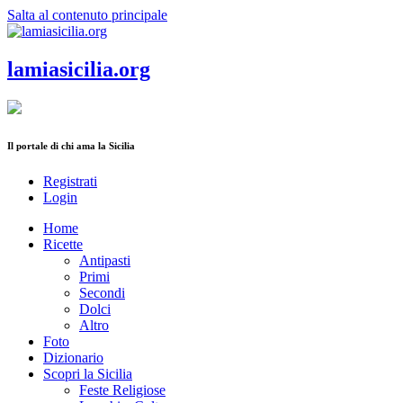
Salta al contenuto principale
lamiasicilia.org
Il portale di chi ama la Sicilia
Registrati
Login
Home
Ricette
Antipasti
Primi
Secondi
Dolci
Altro
Foto
Dizionario
Scopri la Sicilia
Feste Religiose