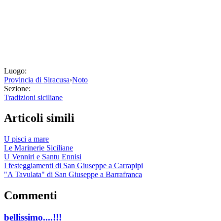
Luogo:
Provincia di Siracusa
›
Noto
Sezione:
Tradizioni siciliane
Articoli simili
U pisci a mare
Le Marinerie Siciliane
U Venniri e Santu Ennisi
I festeggiamenti di San Giuseppe a Carrapipi
"A Tavulata" di San Giuseppe a Barrafranca
Commenti
bellissimo....!!!