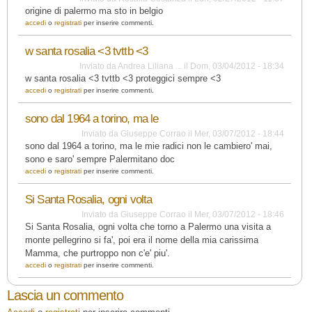
origine di palermo ma sto in belgio
accedi
o
registrati
per inserire commenti.
w santa rosalia <3 tvttb <3
Inviato da
Andrea Liliana ...
il
Dom, 03/04/2012 - 18:34
w santa rosalia <3 tvttb <3 proteggici sempre <3
accedi
o
registrati
per inserire commenti.
sono dal 1964 a torino, ma le
Inviato da
Giuseppe Corrao
il
Mer, 03/07/2012 - 18:44
sono dal 1964 a torino, ma le mie radici non le cambiero' mai,
sono e saro' sempre Palermitano doc
accedi
o
registrati
per inserire commenti.
Si Santa Rosalia, ogni volta
Inviato da
Giuseppe Corrao
il
Mer, 03/07/2012 - 18:46
Si Santa Rosalia, ogni volta che torno a Palermo una visita a
monte pellegrino si fa', poi era il nome della mia carissima
Mamma, che purtroppo non c'e' piu'.
accedi
o
registrati
per inserire commenti.
Lascia un commento