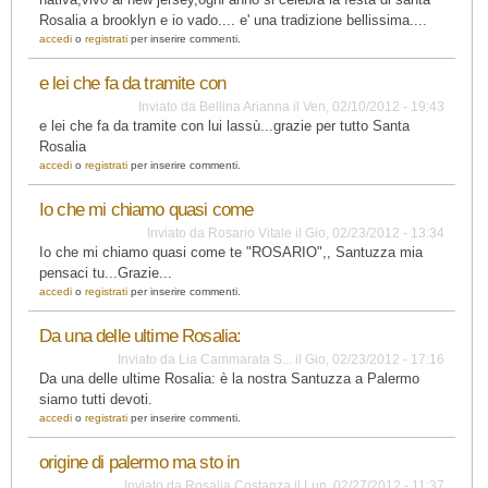
Rosalia a brooklyn e io vado.... e' una tradizione bellissima....
accedi
o
registrati
per inserire commenti.
e lei che fa da tramite con
Inviato da
Bellina Arianna
il
Ven, 02/10/2012 - 19:43
e lei che fa da tramite con lui lassù...grazie per tutto Santa
Rosalia
accedi
o
registrati
per inserire commenti.
Io che mi chiamo quasi come
Inviato da
Rosario Vitale
il
Gio, 02/23/2012 - 13:34
Io che mi chiamo quasi come te "ROSARIO",, Santuzza mia
pensaci tu...Grazie...
accedi
o
registrati
per inserire commenti.
Da una delle ultime Rosalia:
Inviato da
Lia Cammarata S...
il
Gio, 02/23/2012 - 17:16
Da una delle ultime Rosalia: è la nostra Santuzza a Palermo
siamo tutti devoti.
accedi
o
registrati
per inserire commenti.
origine di palermo ma sto in
Inviato da
Rosalia Costanza
il
Lun, 02/27/2012 - 11:37