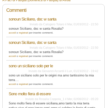
A Paci di Pasqua (Domenica di Pasqua) di Avola
Commenti
sonoun Siciliano, doc w santa
Inviato da
Calogero Tolaro
il
Mar, 01/03/2012 - 22:50
sonoun Siciliano, doc w santa Rosalia?
accedi
o
registrati
per inserire commenti.
sonoun Siciliano, doc w santa
Inviato da
Calogero Tolaro
il
Mar, 01/03/2012 - 22:50
sonoun Siciliano, doc w santa Rosalia?
accedi
o
registrati
per inserire commenti.
sono un siciliano solo per le
Inviato da
Giovanni Accardi
il
Lun, 01/23/2012 - 19:42
sono un siciliano solo per le origini ma amo tantissimo la mia
terra....
accedi
o
registrati
per inserire commenti.
Sono molto fiera di essere
Inviato da
Rosalia Coppola_1
il
Mer, 02/08/2012 - 05:20
Sono molto fiera di essere siciliana,amo tanto la mia terra
nativa,vivo al new jersey,ogni anno si celebra la festa di santa