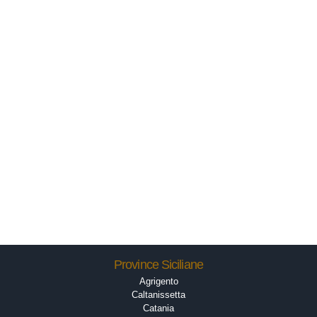
Province Siciliane
Agrigento
Caltanissetta
Catania