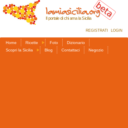
Salta al
lamiasicilia.org
contenuto
principale
Il portale di chi ama la Sicilia
REGISTRATI
LOGIN
Home
Ricette
Foto
Dizionario
Scopri la Sicilia
Blog
Contattaci
Negozio