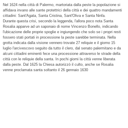
Nel 1624 nella città di Palermo, martoriata dalla peste la popolazione si
affidava invano alle sante protettrici della città e dei quattro mandamenti
cittadini: Sant'Agata, Santa Cristina, Sant'Oliva e Santa Ninfa.
Durante questa crisi, secondo la leggenda, l'allora poco nota Santa
Rosalia apparve ad un saponaio di nome Vincenzo Bonello, indicando
l'ubicazione delle proprie spoglie e ingiungendo che solo se i propri resti
fossero stati portati in processione la peste sarebbe terminata. Nella
grotta indicata dalla visione vennero trovate 27 reliquie e il giorno 15
luglio l'arcivescovo seguito da tutto il clero, dal senato palermitano e da
alcuni cittadini eminenti fece una processione attraverso le strade della
città con le reliquie della santa. In pochi giorni la città venne liberata
dalla peste. Dal 1625 la Chiesa autorizzò il culto, anche se Rosalia
venne proclamata santa soltanto il 26 gennaio 1630