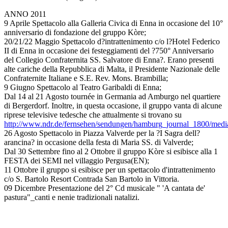
ANNO 2011
9 Aprile Spettacolo alla Galleria Civica di Enna in occasione del 10°
anniversario di fondazione del gruppo Kòre;
20/21/22 Maggio Spettacolo d?intrattenimento c/o l?Hotel Federico
II di Enna in occasione dei festeggiamenti del ?750° Anniversario
del Collegio Confraternita SS. Salvatore di Enna?. Erano presenti
alte cariche della Repubblica di Malta, il Presidente Nazionale delle
Confraternite Italiane e S.E. Rev. Mons. Brambilla;
9 Giugno Spettacolo al Teatro Garibaldi di Enna;
Dal 14 al 21 Agosto tournée in Germania ad Amburgo nel quartiere
di Bergerdorf. Inoltre, in questa occasione, il gruppo vanta di alcune
riprese televisive tedesche che attualmente si trovano su
http://www.ndr.de/fernsehen/sendungen/hamburg_journal_1800/medi
26 Agosto Spettacolo in Piazza Valverde per la ?I Sagra dell?
arancina? in occasione della festa di Maria SS. di Valverde;
Dal 30 Settembre fino al 2 Ottobre il gruppo Kòre si esibisce alla 1
FESTA dei SEMI nel villaggio Pergusa(EN);
11 Ottobre il gruppo si esibisce per un spettacolo d'intrattenimento
c/o S. Bartolo Resort Contrada San Bartolo in Vittoria.
09 Dicembre Presentazione del 2° Cd musicale " 'A cantata de'
pastura"_canti e nenie tradizionali natalizi.