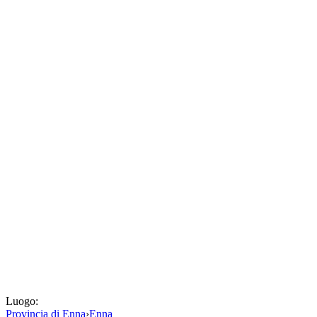
Luogo:
Provincia di Enna
›
Enna