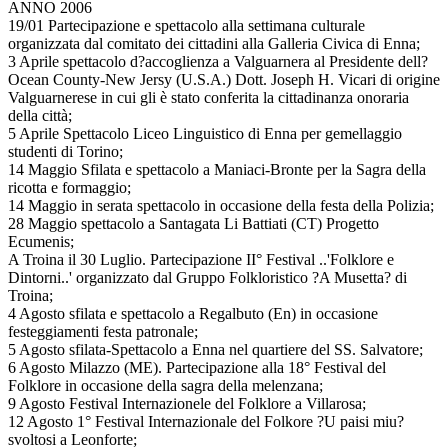
ANNO 2006
19/01 Partecipazione e spettacolo alla settimana culturale
organizzata dal comitato dei cittadini alla Galleria Civica di Enna;
3 Aprile spettacolo d?accoglienza a Valguarnera al Presidente dell?
Ocean County-New Jersy (U.S.A.) Dott. Joseph H. Vicari di origine
Valguarnerese in cui gli è stato conferita la cittadinanza onoraria
della città;
5 Aprile Spettacolo Liceo Linguistico di Enna per gemellaggio
studenti di Torino;
14 Maggio Sfilata e spettacolo a Maniaci-Bronte per la Sagra della
ricotta e formaggio;
14 Maggio in serata spettacolo in occasione della festa della Polizia;
28 Maggio spettacolo a Santagata Li Battiati (CT) Progetto
Ecumenis;
A Troina il 30 Luglio. Partecipazione II° Festival ..'Folklore e
Dintorni..' organizzato dal Gruppo Folkloristico ?A Musetta? di
Troina;
4 Agosto sfilata e spettacolo a Regalbuto (En) in occasione
festeggiamenti festa patronale;
5 Agosto sfilata-Spettacolo a Enna nel quartiere del SS. Salvatore;
6 Agosto Milazzo (ME). Partecipazione alla 18° Festival del
Folklore in occasione della sagra della melenzana;
9 Agosto Festival Internazionele del Folklore a Villarosa;
12 Agosto 1° Festival Internazionale del Folkore ?U paisi miu?
svoltosi a Leonforte;