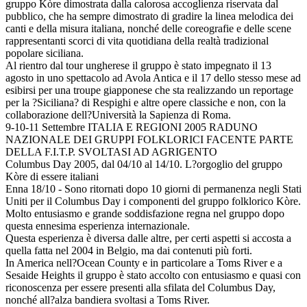
gruppo Kòre dimostrata dalla calorosa accoglienza riservata dal
pubblico, che ha sempre dimostrato di gradire la linea melodica dei
canti e della misura italiana, nonché delle coreografie e delle scene
rappresentanti scorci di vita quotidiana della realtà tradizional
popolare siciliana.
Al rientro dal tour ungherese il gruppo è stato impegnato il 13
agosto in uno spettacolo ad Avola Antica e il 17 dello stesso mese ad
esibirsi per una troupe giapponese che sta realizzando un reportage
per la ?Siciliana? di Respighi e altre opere classiche e non, con la
collaborazione dell?Università la Sapienza di Roma.
9-10-11 Settembre ITALIA E REGIONI 2005 RADUNO
NAZIONALE DEI GRUPPI FOLKLORICI FACENTE PARTE
DELLA F.I.T.P. SVOLTASI AD AGRIGENTO
Columbus Day 2005, dal 04/10 al 14/10. L?orgoglio del gruppo
Kòre di essere italiani
Enna 18/10 - Sono ritornati dopo 10 giorni di permanenza negli Stati
Uniti per il Columbus Day i componenti del gruppo folklorico Kòre.
Molto entusiasmo e grande soddisfazione regna nel gruppo dopo
questa ennesima esperienza internazionale.
Questa esperienza è diversa dalle altre, per certi aspetti si accosta a
quella fatta nel 2004 in Belgio, ma dai contenuti più forti.
In America nell?Ocean County e in particolare a Toms River e a
Sesaide Heights il gruppo è stato accolto con entusiasmo e quasi con
riconoscenza per essere presenti alla sfilata del Columbus Day,
nonché all?alza bandiera svoltasi a Toms River.