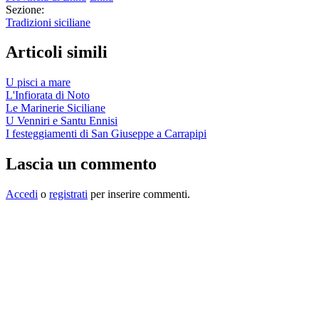
Sezione:
Tradizioni siciliane
Articoli simili
U pisci a mare
L'Infiorata di Noto
Le Marinerie Siciliane
U Venniri e Santu Ennisi
I festeggiamenti di San Giuseppe a Carrapipi
Lascia un commento
Accedi
o
registrati
per inserire commenti.