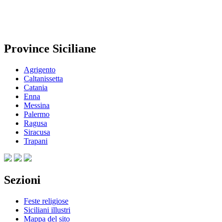
Province Siciliane
Agrigento
Caltanissetta
Catania
Enna
Messina
Palermo
Ragusa
Siracusa
Trapani
Sezioni
Feste religiose
Siciliani illustri
Mappa del sito