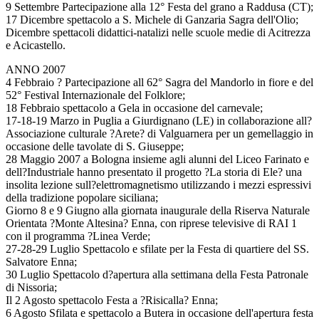
9 Settembre Partecipazione alla 12° Festa del grano a Raddusa (CT);
17 Dicembre spettacolo a S. Michele di Ganzaria Sagra dell'Olio;
Dicembre spettacoli didattici-natalizi nelle scuole medie di Acitrezza
e Acicastello.
ANNO 2007
4 Febbraio ? Partecipazione all 62° Sagra del Mandorlo in fiore e del
52° Festival Internazionale del Folklore;
18 Febbraio spettacolo a Gela in occasione del carnevale;
17-18-19 Marzo in Puglia a Giurdignano (LE) in collaborazione all?
Associazione culturale ?Arete? di Valguarnera per un gemellaggio in
occasione delle tavolate di S. Giuseppe;
28 Maggio 2007 a Bologna insieme agli alunni del Liceo Farinato e
dell?Industriale hanno presentato il progetto ?La storia di Ele? una
insolita lezione sull?elettromagnetismo utilizzando i mezzi espressivi
della tradizione popolare siciliana;
Giorno 8 e 9 Giugno alla giornata inaugurale della Riserva Naturale
Orientata ?Monte Altesina? Enna, con riprese televisive di RAI 1
con il programma ?Linea Verde;
27-28-29 Luglio Spettacolo e sfilate per la Festa di quartiere del SS.
Salvatore Enna;
30 Luglio Spettacolo d?apertura alla settimana della Festa Patronale
di Nissoria;
Il 2 Agosto spettacolo Festa a ?Risicalla? Enna;
6 Agosto Sfilata e spettacolo a Butera in occasione dell'apertura festa