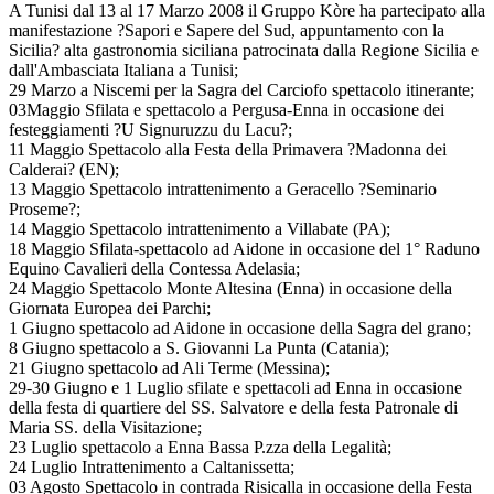
A Tunisi dal 13 al 17 Marzo 2008 il Gruppo Kòre ha partecipato alla
manifestazione ?Sapori e Sapere del Sud, appuntamento con la
Sicilia? alta gastronomia siciliana patrocinata dalla Regione Sicilia e
dall'Ambasciata Italiana a Tunisi;
29 Marzo a Niscemi per la Sagra del Carciofo spettacolo itinerante;
03Maggio Sfilata e spettacolo a Pergusa-Enna in occasione dei
festeggiamenti ?U Signuruzzu du Lacu?;
11 Maggio Spettacolo alla Festa della Primavera ?Madonna dei
Calderai? (EN);
13 Maggio Spettacolo intrattenimento a Geracello ?Seminario
Proseme?;
14 Maggio Spettacolo intrattenimento a Villabate (PA);
18 Maggio Sfilata-spettacolo ad Aidone in occasione del 1° Raduno
Equino Cavalieri della Contessa Adelasia;
24 Maggio Spettacolo Monte Altesina (Enna) in occasione della
Giornata Europea dei Parchi;
1 Giugno spettacolo ad Aidone in occasione della Sagra del grano;
8 Giugno spettacolo a S. Giovanni La Punta (Catania);
21 Giugno spettacolo ad Ali Terme (Messina);
29-30 Giugno e 1 Luglio sfilate e spettacoli ad Enna in occasione
della festa di quartiere del SS. Salvatore e della festa Patronale di
Maria SS. della Visitazione;
23 Luglio spettacolo a Enna Bassa P.zza della Legalità;
24 Luglio Intrattenimento a Caltanissetta;
03 Agosto Spettacolo in contrada Risicalla in occasione della Festa