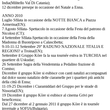
India(Militello Val Di Catania);
12 dicembre presepe in occasione del Natale a Enna.
ANNO 2010
Luglio Sfilata in occasione della NOTTE BIANCA a Piazza
Armerina(EN);
7 Agosto Sfilata- Spettacolo in occasione della Festa del patrono di
Nicolosi (CT);
4 Settembre Sfilata-Spettacolo in occasione della Festa della
Madonna di Buonriposo a Calascibetta;
9-10-11-12 Settembre 29° RADUNO NAZIONALE ?ITALIA E
REGIONI? a Troina(EN);
Settembre il Gruppo Kòre fa la sua tournée estiva in TURCHIA nel
quartiere di Uskudar;
26 Settembre Sagra della Vendemmia a Pedalino frazione di
Comiso;
Dicembre il gruppo Kòre si esibisce con canti natalizi accompagnati
dal dolce suono natalizio delle ciaramelle per i quartieri più antichi
della città di Enna;
11-19-25 Dicembre i Ciaramiddari del Gruppo per le strade di
Nissoria(EN);
19 Dicembre il gruppo Kòre si esibisce al cinema Grivi per
beneficenza;
Dal 27 dicembre al 2 gennaio 2011 il gruppo Kòre è in tournée
invernale a SOFIA(Bulgaria).