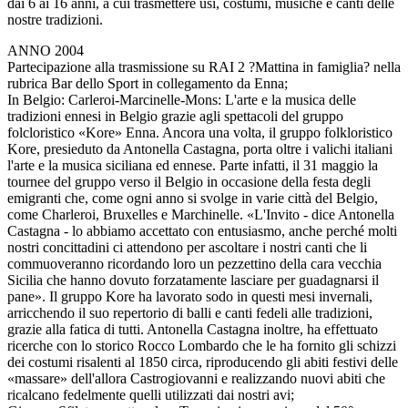
dai 6 ai 16 anni, a cui trasmettere usi, costumi, musiche e canti delle
nostre tradizioni.
ANNO 2004
Partecipazione alla trasmissione su RAI 2 ?Mattina in famiglia? nella
rubrica Bar dello Sport in collegamento da Enna;
In Belgio: Carleroi-Marcinelle-Mons: L'arte e la musica delle
tradizioni ennesi in Belgio grazie agli spettacoli del gruppo
folcloristico «Kore» Enna. Ancora una volta, il gruppo folkloristico
Kore, presieduto da Antonella Castagna, porta oltre i valichi italiani
l'arte e la musica siciliana ed ennese. Parte infatti, il 31 maggio la
tournee del gruppo verso il Belgio in occasione della festa degli
emigranti che, come ogni anno si svolge in varie città del Belgio,
come Charleroi, Bruxelles e Marchinelle. «L'Invito - dice Antonella
Castagna - lo abbiamo accettato con entusiasmo, anche perché molti
nostri concittadini ci attendono per ascoltare i nostri canti che li
commuoveranno ricordando loro un pezzettino della cara vecchia
Sicilia che hanno dovuto forzatamente lasciare per guadagnarsi il
pane». Il gruppo Kore ha lavorato sodo in questi mesi invernali,
arricchendo il suo repertorio di balli e canti fedeli alle tradizioni,
grazie alla fatica di tutti. Antonella Castagna inoltre, ha effettuato
ricerche con lo storico Rocco Lombardo che le ha fornito gli schizzi
dei costumi risalenti al 1850 circa, riproducendo gli abiti festivi delle
«massare» dell'allora Castrogiovanni e realizzando nuovi abiti che
ricalcano fedelmente quelli utilizzati dai nostri avi;