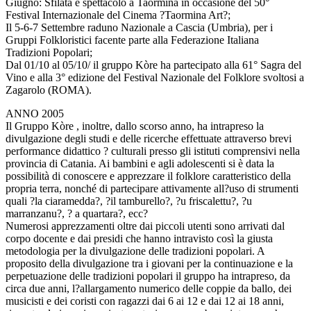
Giugno: Sfilata e spettacolo a Taormina in occasione del 50°
Festival Internazionale del Cinema ?Taormina Art?;
Il 5-6-7 Settembre raduno Nazionale a Cascia (Umbria), per i
Gruppi Folkloristici facente parte alla Federazione Italiana
Tradizioni Popolari;
Dal 01/10 al 05/10/ il gruppo Kòre ha partecipato alla 61° Sagra del
Vino e alla 3° edizione del Festival Nazionale del Folklore svoltosi a
Zagarolo (ROMA).
ANNO 2005
Il Gruppo Kòre , inoltre, dallo scorso anno, ha intrapreso la
divulgazione degli studi e delle ricerche effettuate attraverso brevi
performance didattico ? culturali presso gli istituti comprensivi nella
provincia di Catania. Ai bambini e agli adolescenti si è data la
possibilità di conoscere e apprezzare il folklore caratteristico della
propria terra, nonché di partecipare attivamente all?uso di strumenti
quali ?la ciaramedda?, ?il tamburello?, ?u friscalettu?, ?u
marranzanu?, ? a quartara?, ecc?
Numerosi apprezzamenti oltre dai piccoli utenti sono arrivati dal
corpo docente e dai presidi che hanno intravisto così la giusta
metodologia per la divulgazione delle tradizioni popolari. A
proposito della divulgazione tra i giovani per la continuazione e la
perpetuazione delle tradizioni popolari il gruppo ha intrapreso, da
circa due anni, l?allargamento numerico delle coppie da ballo, dei
musicisti e dei coristi con ragazzi dai 6 ai 12 e dai 12 ai 18 anni,