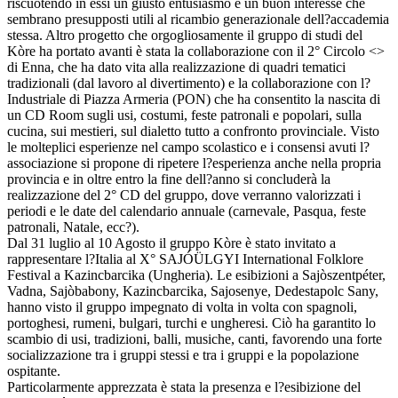
riscuotendo in essi un giusto entusiasmo e un buon interesse che
sembrano presupposti utili al ricambio generazionale dell?accademia
stessa. Altro progetto che orgogliosamente il gruppo di studi del
Kòre ha portato avanti è stata la collaborazione con il 2° Circolo <>
di Enna, che ha dato vita alla realizzazione di quadri tematici
tradizionali (dal lavoro al divertimento) e la collaborazione con l?
Industriale di Piazza Armeria (PON) che ha consentito la nascita di
un CD Room sugli usi, costumi, feste patronali e popolari, sulla
cucina, sui mestieri, sul dialetto tutto a confronto provinciale. Visto
le molteplici esperienze nel campo scolastico e i consensi avuti l?
associazione si propone di ripetere l?esperienza anche nella propria
provincia e in oltre entro la fine dell?anno si concluderà la
realizzazione del 2° CD del gruppo, dove verranno valorizzati i
periodi e le date del calendario annuale (carnevale, Pasqua, feste
patronali, Natale, ecc?).
Dal 31 luglio al 10 Agosto il gruppo Kòre è stato invitato a
rappresentare l?Italia al X° SAJÓÜLGYI International Folklore
Festival a Kazincbarcika (Ungheria). Le esibizioni a Sajòszentpéter,
Vadna, Sajòbabony, Kazincbarcika, Sajosenye, Dedestapolc Sany,
hanno visto il gruppo impegnato di volta in volta con spagnoli,
portoghesi, rumeni, bulgari, turchi e ungheresi. Ciò ha garantito lo
scambio di usi, tradizioni, balli, musiche, canti, favorendo una forte
socializzazione tra i gruppi stessi e tra i gruppi e la popolazione
ospitante.
Particolarmente apprezzata è stata la presenza e l?esibizione del