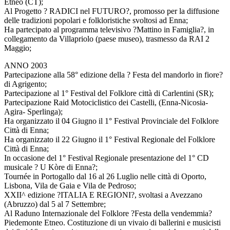
Etneo (CT);
Al Progetto ? RADICI nel FUTURO?, promosso per la diffusione
delle tradizioni popolari e folkloristiche svoltosi ad Enna;
Ha partecipato al programma televisivo ?Mattino in Famiglia?, in
collegamento da Villapriolo (paese museo), trasmesso da RAI 2
Maggio;
ANNO 2003
Partecipazione alla 58° edizione della ? Festa del mandorlo in fiore?
di Agrigento;
Partecipazione al 1° Festival del Folklore città di Carlentini (SR);
Partecipazione Raid Motociclistico dei Castelli, (Enna-Nicosia-
Agira- Sperlinga);
Ha organizzato il 04 Giugno il 1° Festival Provinciale del Folklore
Città di Enna;
Ha organizzato il 22 Giugno il 1° Festival Regionale del Folklore
Città di Enna;
In occasione del 1° Festival Regionale presentazione del 1° CD
musicale ? U Kòre di Enna?;
Tournée in Portogallo dal 16 al 26 Luglio nelle città di Oporto,
Lisbona, Vila de Gaia e Vila de Pedroso;
XXII^ edizione ?ITALIA E REGIONI?, svoltasi a Avezzano
(Abruzzo) dal 5 al 7 Settembre;
Al Raduno Internazionale del Folklore ?Festa della vendemmia?
Piedemonte Etneo. Costituzione di un vivaio di ballerini e musicisti