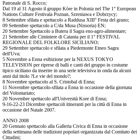
Patronale di S. Rocco;
Dal 19 al 31 Agosto il gruppo Kòre in Polonia nel The 1° European
Nations Culture Festivala Poznan, Szreniawa e Dobrzycy;
8 Settembre sfilata e spettacolo a Raddusa XIII° Festa del grano;
09 Settembre spettacolo a C/da Musa (Nissoria) EN;
20 Settembre Spettacolo a Butera il Sagra eno-agro-alimentare;
21 Settembre alle Ciminiere di Catania per il 1° FESTIVAL
REGIONALE DEL FOLKLORE SICILIANO;
29 Settembre spettacolo e sfilata a Piedemonte Etneo Sagra
dell'Uva;
5 Novembre a Enna esibizione per la NEXUS TOKYO
TELEVISION per riprese di balli e canti del gruppo in costume
tipico siciliano da inserire in una serie televisiva in onda da alcuni
anni dal titolo ?Le vie del mondo?;
8 Novembre spettacolo al S. Cristobal di Enna;
11 Novembre spettacolo-sfilata a Enna in occasione della giornata
del Volontariato;
20 Novembre spettacolo all'Università Kore di Enna;
9-16-22-23 Dicembre spettacoli itineranti per la città di Enna in
occasione del Natale 2007.
ANNO 2008
20 Gennaio spettacolo alla Galleria Civica di Enna in occasione
della settimana delle tradizioni popolari organizzata dal Comitato dei
Cittadini;