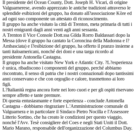
Il presidente del Ocean County, Dott. Joseph H. Vicari, di origine
Valguarnerese, avendo apprezzato le antiche tradizioni attraverso le
splendide esibizioni del gruppo, ha donato all?associazione Kòre ed
ad ogni suo componente un attestato di riconoscimento.
Il gruppo ha anche visitato la città di Trenton, meta primaria di tutti i
nostri emigranti dagli anni venti agli anni sessanta.
A Trenton il Vice Console Dott.ssa Gilda Rorro Baldassari dopo la
Messa (dove il gruppo ha cantato la Coroncina della Madonna e l?
Ambasciata) e l?esibizione del gruppo, ha offerto il pranzo insieme a
tanti italoamericani, nonché dei doni e una targa ricordo al
presidente Antonella Castagna.
Il gruppo ha anche visitato New York e Atlantic City. ?L?esperienza
è unica, ribadiscono i componenti del gruppo, perché abbiamo
riscontrato, il senso di patria che i nostri connazionali dopo tantissimi
anni conservano e che con orgoglio e calore, trasmettono ai loro
figli.
L?Italianità regna ancora forte nei loro cuori e per gli ospiti riservano
sempre affetto e tante premure.
Di questa entusiasmante e forte esperienza - conclude Antonella
Castagna - dobbiamo ringraziare l..'Amministrazione comunale di
Valguarnera e in particolare il Sindaco Pietro Nocilla e l'Assessore
Litterio Sortino, che ha creato le condizioni per questo viaggio,
nonché l'Avv. Tesè consigliere del Coes e negli Stati Uniti il Dott.
Mario Marano, responsabile dell'organizzazione del Columbus Day.