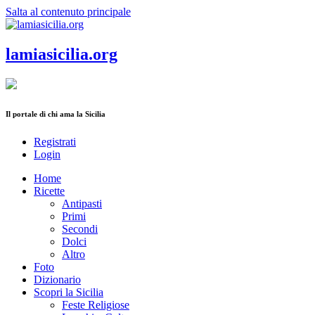
Salta al contenuto principale
lamiasicilia.org
Il portale di chi ama la Sicilia
Registrati
Login
Home
Ricette
Antipasti
Primi
Secondi
Dolci
Altro
Foto
Dizionario
Scopri la Sicilia
Feste Religiose