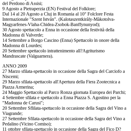
del Perdono di Assisi;
9 Agosto a Pietraperzia (EN) Festival del Folklore;
Dal 14 al 20 Agosto a Cluj in Romania al 10° Folclore Festa
Internazionale "Szent István". (Kalotaszentkiràly-Màkotolva-
Magyarfenes-Vlaha-Chidea-Zsobok-Banffynunyod);
30 Agosto spettacolo a Enna in occasione della festività della
Madonna di Valverde;
14 Settembre a Borgo Cascino (Enna) Spettacolo in onore della
Madonna di Lourdes;
20 Settembre spettacolo intrattenimento all?Agriturismo
Mandrascate (Valguarnera).
ANNO 2009
27 Marzo sfilata-spettacolo in occasione della Sagra del Carciofo a
Niscemi;
29 Marzo sfilata-spettacolo all'Apertura della Fiera Zootecnica a
Piazza Armerina;
24 Maggio Spettacolo al Parco Ronza giornata Europea dei Parchi;
4 Settembre sfilata e spettacolo a Enna Piazza S. Agostino per la
"Madonna de Carusi";
20 Settembre Sflilata-spettacolo in occasione della Sagra del Vino a
Viagrande;
27 Settembre Sfilata-spettacolo in occasione della Sagra del Vino a
Pedalino (Vicino Comiso);
11 ottobre sfilata-spettacolo in occasione della Sagra del Fico D?