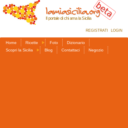
Salta al
lamiasicilia.org
contenuto
principale
Il portale di chi ama la Sicilia
REGISTRATI
LOGIN
Home
Ricette
Foto
Dizionario
Scopri la Sicilia
Blog
Contattaci
Negozio