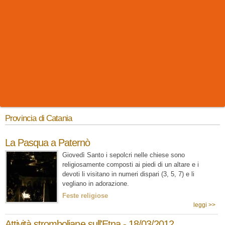
Provincia di Catania
La Pasqua a Paternò
Giovedì Santo i sepolcri nelle chiese sono
religiosamente composti ai piedi di un altare e i
devoti li visitano in numeri dispari (3, 5, 7) e li
vegliano in adorazione.
Feste religiose
leggi >>
Attività stromboliane sull'Etna - 18/03/2012