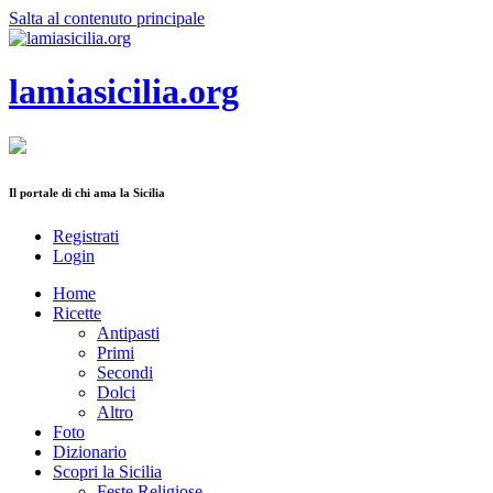
Salta al contenuto principale
lamiasicilia.org
Il portale di chi ama la Sicilia
Registrati
Login
Home
Ricette
Antipasti
Primi
Secondi
Dolci
Altro
Foto
Dizionario
Scopri la Sicilia
Feste Religiose