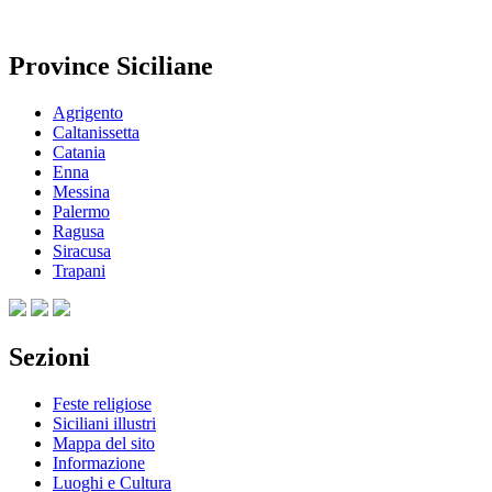
Province Siciliane
Agrigento
Caltanissetta
Catania
Enna
Messina
Palermo
Ragusa
Siracusa
Trapani
Sezioni
Feste religiose
Siciliani illustri
Mappa del sito
Informazione
Luoghi e Cultura