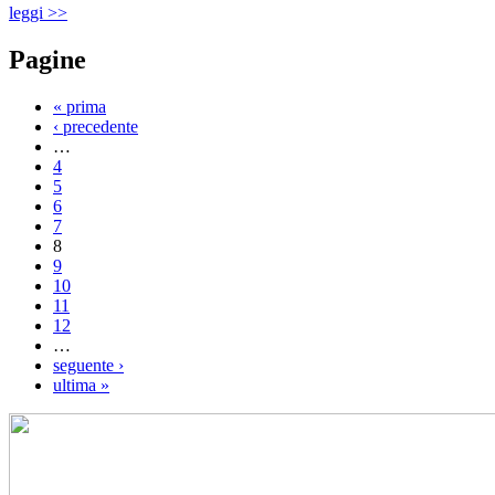
leggi >>
Pagine
« prima
‹ precedente
…
4
5
6
7
8
9
10
11
12
…
seguente ›
ultima »