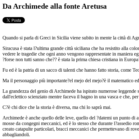
Da Archimede alla fonte Aretusa
Quando si parla di Greci in Sicilia viene subito in mente la città di Agr
Siracusa è stata l?ultima grande città siciliana che ha resistito alla co
vedere le tragedie che ogni anno vengono rappresentate in maniera egre
?forse non tutti sanno che?? è stata la prima chiesa cristiana in Europa
Fu ed è la patria di un sacco di talenti che hanno fatto storia, come T
Ma il personaggio più importante?el mejo del mejo?è il matematico e
La grandezza del genio di Archimede ha ispirato numerose leggende sul
dall'eclettico scienziato mentre faceva il bagno in una vasca e che, per
C?è chi dice che la storia è diversa, ma chi lo saprà mai.
Archimede è anche quello delle leve, quello del ?datemi un punto di app
mosse da congegni meccanici, ed è lo stesso che durante l?assedio rom
creato catapulte particolari, bracci meccanici che permettevano di rov
abbagliandoli.