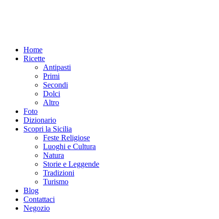
Home
Ricette
Antipasti
Primi
Secondi
Dolci
Altro
Foto
Dizionario
Scopri la Sicilia
Feste Religiose
Luoghi e Cultura
Natura
Storie e Leggende
Tradizioni
Turismo
Blog
Contattaci
Negozio