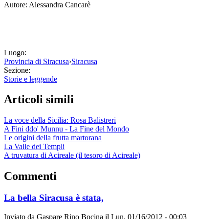
Autore: Alessandra Cancarè
Luogo:
Provincia di Siracusa
›
Siracusa
Sezione:
Storie e leggende
Articoli simili
La voce della Sicilia: Rosa Balistreri
A Fini ddo' Munnu - La Fine del Mondo
Le origini della frutta martorana
La Valle dei Templi
A truvatura di Acireale (il tesoro di Acireale)
Commenti
La bella Siracusa è stata,
Inviato da
Gaspare Rino Bocina
il
Lun, 01/16/2012 - 00:03