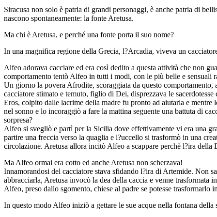
Siracusa non solo è patria di grandi personaggi, è anche patria di bell
nascono spontaneamente: la fonte Aretusa.
Ma chi è Aretusa, e perché una fonte porta il suo nome?
In una magnifica regione della Grecia, l?Arcadia, viveva un cacciatore 
Alfeo adorava cacciare ed era così dedito a questa attività che non g
comportamento tentò Alfeo in tutti i modi, con le più belle e sensuali
Un giorno la povera Afrodite, scoraggiata da questo comportamento, an
cacciatore stimato e temuto, figlio di Dei, disprezzava le sacerdotes
Eros, colpito dalle lacrime della madre fu pronto ad aiutarla e mentre l
nel sonno e lo incoraggiò a fare la mattina seguente una battuta di cac
sorpresa?
Alfeo si svegliò e partì per la Sicilia dove effettivamente vi era una g
partire una freccia verso la quaglia e l?uccello si trasformò in una cr
circolazione. Aretusa allora incitò Alfeo a scappare perchè l?ira della
Ma Alfeo ormai era cotto ed anche Aretusa non scherzava!
Innamorandosi del cacciatore stava sfidando l?ira di Artemide. Non sap
abbracciarla, Aretusa invocò la dea della caccia e venne trasformata in 
Alfeo, preso dallo sgomento, chiese al padre se potesse trasformarlo i
In questo modo Alfeo iniziò a gettare le sue acque nella fontana della