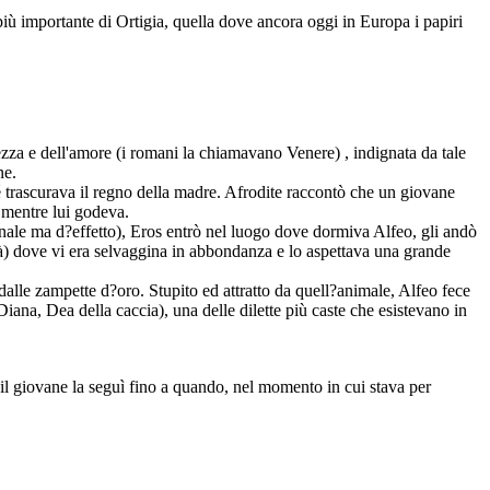
 più importante di Ortigia, quella dove ancora oggi in Europa i papiri
zza e dell'amore (i romani la chiamavano Venere) , indignata da tale
ne.
 trascurava il regno della madre. Afrodite raccontò che un giovane
 mentre lui godeva.
iginale ma d?effetto), Eros entrò nel luogo dove dormiva Alfeo, gli andò
ttà) dove vi era selvaggina in abbondanza e lo aspettava una grande
e dalle zampette d?oro. Stupito ed attratto da quell?animale, Alfeo fece
iana, Dea della caccia), una delle dilette più caste che esistevano in
 il giovane la seguì fino a quando, nel momento in cui stava per