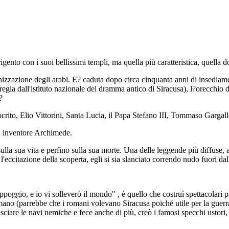
igento con i suoi bellissimi templi, ma quella più caratteristica, quella d
lonizzazione degli arabi. E? caduta dopo circa cinquanta anni di insediame
gia dall'istituto nazionale del dramma antico di Siracusa), l?orecchio d
?
eocrito, Elio Vittorini, Santa Lucia, il Papa Stefano III, Tommaso Gargall
d inventore Archimede.
la sua vita e perfino sulla sua morte. Una delle leggende più diffuse, 
 l'eccitazione della scoperta, egli si sia slanciato correndo nudo fuori d
oggio, e io vi solleverò il mondo" , è quello che costruì spettacolari pl
ano (parrebbe che i romani volevano Siracusa poiché utile per la guerra
esciare le navi nemiche e fece anche di più, creò i famosi specchi ustor