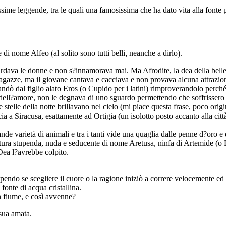
issime leggende, tra le quali una famosissima che ha dato vita alla fonte
di nome Alfeo (al solito sono tutti belli, neanche a dirlo).
uardava le donne e non s?innamorava mai. Ma Afrodite, la dea della belle
 ragazze, ma il giovane cantava e cacciava e non provava alcuna attrazio
dò dal figlio alato Eros (o Cupido per i latini) rimproverandolo perché
se dell?amore, non le degnava di uno sguardo permettendo che soffrissero
e stelle della notte brillavano nel cielo (mi piace questa frase, poco or
cia a Siracusa, esattamente ad Ortigia (un isolotto posto accanto alla ci
rande varietà di animali e tra i tanti vide una quaglia dalle penne d?oro 
eatura stupenda, nuda e seducente di nome Aretusa, ninfa di Artemide (o D
 Dea l?avrebbe colpito.
endo se scegliere il cuore o la ragione iniziò a correre velocemente ed
fonte di acqua cristallina.
n fiume, e così avvenne?
 sua amata.