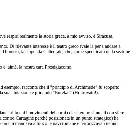
ove respiri realmente la storia greca, a mio avviso, è Siracusa.
nto. Di rilevante interesse è il teatro greco (vale la pena andare a
i Dionisio, la stupenda Cattedrale, che, come specificato nella sezione
o e, aimè, la nostra cara Prestigiacomo.
ad esempio, racconta che il "principio di Archimede" fu scoperto
alla sua abitazione e gridando "Eureka!" (Ho trovato!).
anetari in cui i movimenti dei corpi celesti erano simulati con sfere
 contro Cartagine perché posizionata in un punto strategico) ha
i, con cui mandava a fuoco le navi romane e terrorizzava i nemici