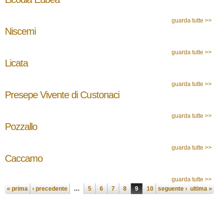
guarda tutte >>
Niscemi
guarda tutte >>
Licata
guarda tutte >>
Presepe Vivente di Custonaci
guarda tutte >>
Pozzallo
guarda tutte >>
Caccamo
guarda tutte >>
Pagine
« prima
‹ precedente
…
5
6
7
8
9
10
seguente ›
11
12
ultima »
13