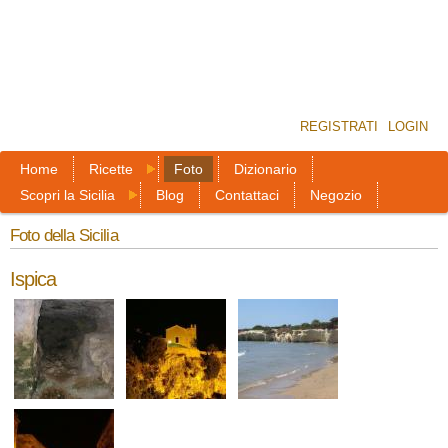
REGISTRATI
LOGIN
Home
Ricette
Foto
Dizionario
Scopri la Sicilia
Blog
Contattaci
Negozio
Foto della Sicilia
Ispica