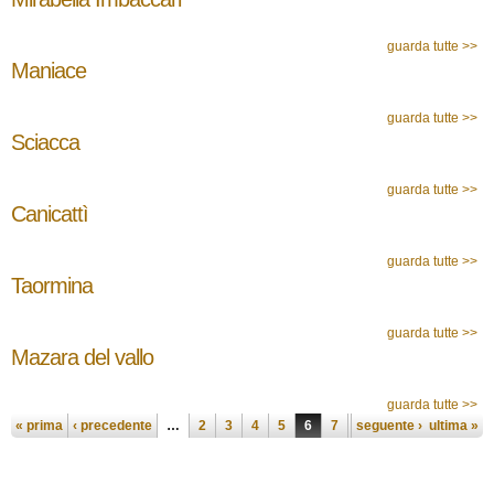
guarda tutte >>
Maniace
guarda tutte >>
Sciacca
guarda tutte >>
Canicattì
guarda tutte >>
Taormina
guarda tutte >>
Mazara del vallo
guarda tutte >>
Pagine
« prima
‹ precedente
…
2
3
4
5
6
7
seguente ›
8
9
10
ultima »
…