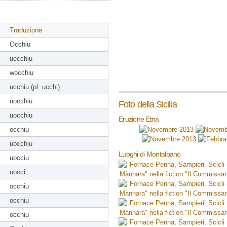
Traduzione
Occhiu
uecchiu
wocchiu
ucchiu (pl. ucchi)
uocchiu
Foto della Sicilia
uocchiu
Eruzione Etna
occhiu
uocchiu
Luoghi di Montalbano
uocciu
uocci
occhiu
occhiu
occhiu