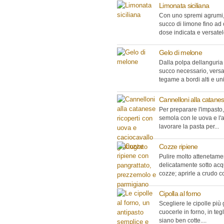
Limonata siciliana
Con uno spremi agrumi, 
succo di limone fino ad 
dose indicata e versatelo
Gelo di melone
Dalla polpa dellanguria 
succo necessario, versa
tegame a bordi alti e unir
Cannelloni alla catane
Per preparare l'impasto,
semola con le uova e l'
lavorare la pasta per...
Cozze ripiene
Pulire molto attenetame
delicatamente sotto acq
cozze; aprirle a crudo co
Cipolla al forno
Scegliere le cipolle più
cuocerle in forno, in teg
siano ben cotte....