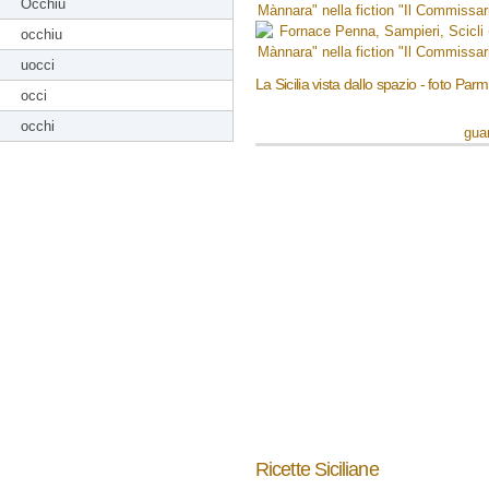
Occhiu
occhiu
uocci
La Sicilia vista dallo spazio - foto Par
occi
occhi
guar
Ricette Siciliane