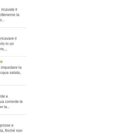
ricavate il
ottenerne la
...
ricavare il
rlo in un
e,...
se
 impastare la
acqua salata,
nte e
ua corrente le
n la...
 grosse e
lia, finché non