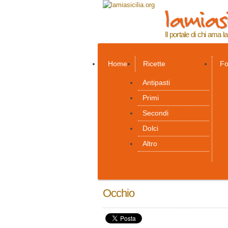
lamiasi
Il portale di chi ama la
Home
Ricette
Fo
Antipasti
Primi
Secondi
Dolci
Altro
Occhio