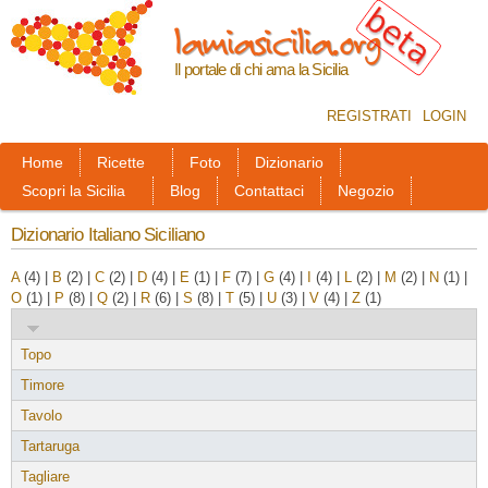
Salta al
lamiasicilia.org
contenuto
principale
Il portale di chi ama la Sicilia
REGISTRATI
LOGIN
Home
Ricette
Foto
Dizionario
Scopri la Sicilia
Blog
Contattaci
Negozio
Dizionario Italiano Siciliano
A
(4)
|
B
(2)
|
C
(2)
|
D
(4)
|
E
(1)
|
F
(7)
|
G
(4)
|
I
(4)
|
L
(2)
|
M
(2)
|
N
(1)
|
O
(1)
|
P
(8)
|
Q
(2)
|
R
(6)
|
S
(8)
|
T
(5)
|
U
(3)
|
V
(4)
|
Z
(1)
Topo
Timore
Tavolo
Tartaruga
Tagliare