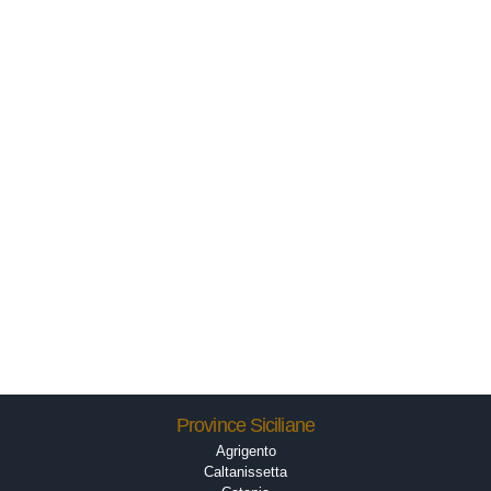
Province Siciliane
Agrigento
Caltanissetta