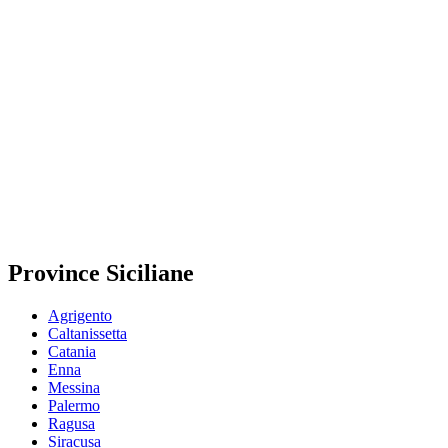
Province Siciliane
Agrigento
Caltanissetta
Catania
Enna
Messina
Palermo
Ragusa
Siracusa