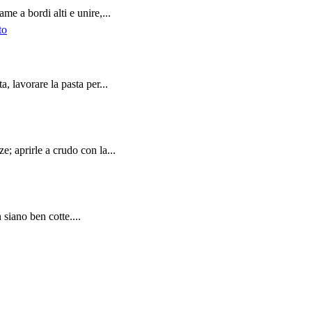
me a bordi alti e unire,...
, lavorare la pasta per...
e; aprirle a crudo con la...
 siano ben cotte....