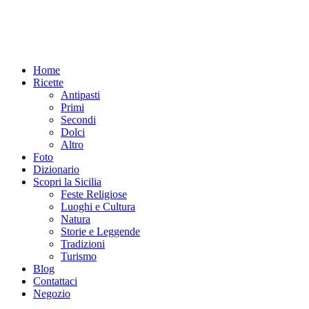
Home
Ricette
Antipasti
Primi
Secondi
Dolci
Altro
Foto
Dizionario
Scopri la Sicilia
Feste Religiose
Luoghi e Cultura
Natura
Storie e Leggende
Tradizioni
Turismo
Blog
Contattaci
Negozio