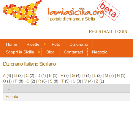
Salta al
lamiasicilia.org
contenuto
principale
Il portale di chi ama la Sicilia
REGISTRATI
LOGIN
Home
Ricette
Foto
Dizionario
Scopri la Sicilia
Blog
Contattaci
Negozio
Dizionario Italiano Siciliano
A
(4)
|
B
(2)
|
C
(2)
|
D
(4)
|
E
(1)
|
F
(7)
|
G
(4)
|
I
(4)
|
L
(2)
|
M
(2)
|
N
(1)
|
O
(1)
|
P
(8)
|
Q
(2)
|
R
(6)
|
S
(8)
|
T
(5)
|
U
(3)
|
V
(4)
|
Z
(1)
Entrata