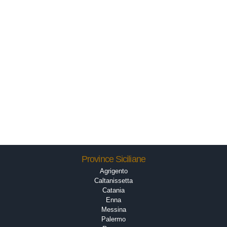
Province Siciliane
Agrigento
Caltanissetta
Catania
Enna
Messina
Palermo